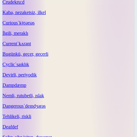
Crude
kruːd
Kaba, nezaketsiz, ilkel
Curious
ˈkjʊərɪəs
İlgili, meraklı
Current
ˈkʌrənt
Bugünkü, geçer, geçerli
Cyclic
ˈsaɪklɪk
Devirli, periyodik
Damp
dæmp
Nemli, rutubetli, ıslak
Dangerous
ˈdeɪndʒərəs
Tehlikeli, riskli
Deaf
def