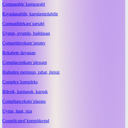
Comparable
ˈkɒmpərəbl̩
Kıyaslanabilir, karşılaştırılabilir
Compatible
kəmˈpætəbl̩
Uygun, uyumlu, bağdaşan
Competitive
kəmˈpetətɪv
Rekabete dayanan
Complacent
kəmˈpleɪsənt
Halinden memnun, rahat, ilgisiz
Complex
ˈkɒmpleks
Bileşik, karmaşık, karışık
Compliance
kəmˈplaɪəns
Uyma, itaat, rıza
Complicated
ˈkɒmplɪkeɪtɪd