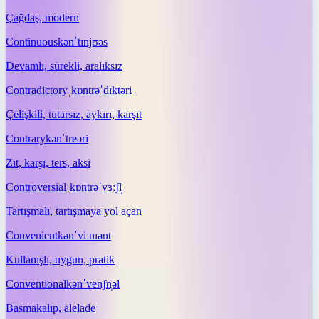
Çağdaş, modern
Continuous
kənˈtɪnjʊəs
Devamlı, sürekli, aralıksız
Contradictory
ˌkɒntrəˈdɪktəri
Çelişkili, tutarsız, aykırı, karşıt
Contrary
kənˈtreəri
Zıt, karşı, ters, aksi
Controversial
ˌkɒntrəˈvɜːʃl̩
Tartışmalı, tartışmaya yol açan
Convenient
kənˈviːnɪənt
Kullanışlı, uygun, pratik
Conventional
kənˈvenʃn̩əl
Basmakalıp, alelade