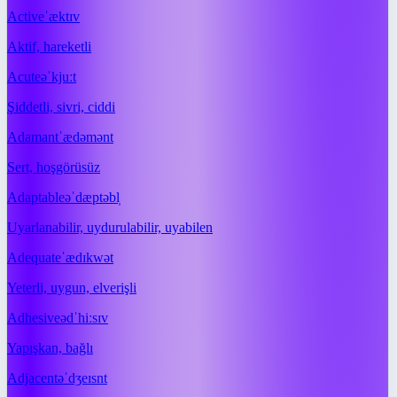
Active
ˈæktɪv
Aktif, hareketli
Acute
əˈkjuːt
Şiddetli, sivri, ciddi
Adamant
ˈædəmənt
Sert, hoşgörüsüz
Adaptable
əˈdæptəbl̩
Uyarlanabilir, uydurulabilir, uyabilen
Adequate
ˈædɪkwət
Yeterli, uygun, elverişli
Adhesive
ədˈhiːsɪv
Yapışkan, bağlı
Adjacent
əˈdʒeɪsnt