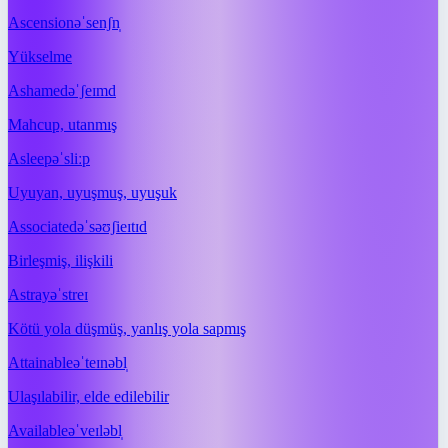
Ascension
əˈsenʃn̩
Yükselme
Ashamed
əˈʃeɪmd
Mahcup, utanmış
Asleep
əˈsliːp
Uyuyan, uyuşmuş, uyuşuk
Associated
əˈsəʊʃieɪtɪd
Birleşmiş, ilişkili
Astray
əˈstreɪ
Kötü yola düşmüş, yanlış yola sapmış
Attainable
əˈteɪnəbl̩
Ulaşılabilir, elde edilebilir
Available
əˈveɪləbl̩