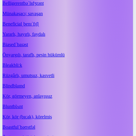
Belligerent
bəˈlɪdʒrənt
Münakaşacı; savaşan
Beneficial
ˌbenɪˈfɪʃl̩
Yararlı, hayırlı, faydalı
Biased
ˈbaɪəst
Önyargılı, taraflı, peşin hükümlü
Bleak
bliːk
Rüzgârlı, umutsuz, kasvetli
Blind
blaɪnd
Kör, görmeyen, anlayışsız
Blunt
blʌnt
Kör, kör (bıçak), körelmiş
Boastful
ˈbəʊstfəl