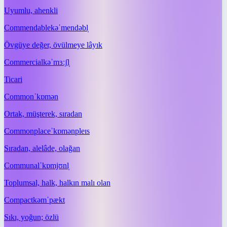
Uyumlu, ahenkli
Commendable
kəˈmendəbl̩
Övgüye değer, övülmeye lâyık
Commercial
kəˈmɜːʃl̩
Ticari
Common
ˈkɒmən
Ortak, müşterek, sıradan
Commonplace
ˈkɒmənpleɪs
Sıradan, alelâde, olağan
Communal
ˈkɒmjʊnl̩
Toplumsal, halk, halkın malı olan
Compact
kəmˈpækt
Sıkı, yoğun; özlü