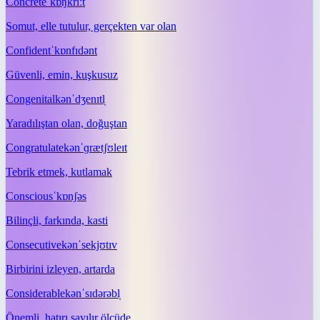
Concrete
ˈkɒŋkriːt
Somut, elle tutulur, gerçekten var olan
Confident
ˈkɒnfɪdənt
Güvenli, emin, kuşkusuz
Congenital
kənˈdʒenɪtl̩
Yaradılıştan olan, doğuştan
Congratulate
kənˈɡrætʃʊleɪt
Tebrik etmek, kutlamak
Conscious
ˈkɒnʃəs
Bilinçli, farkında, kasti
Consecutive
kənˈsekjʊtɪv
Birbirini izleyen, artarda
Considerable
kənˈsɪdərəbl̩
Önemli, hatırı sayılır ölçüde