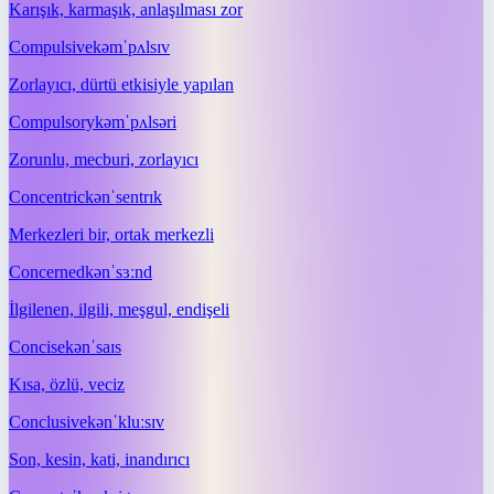
Karışık, karmaşık, anlaşılması zor
Compulsive
kəmˈpʌlsɪv
Zorlayıcı, dürtü etkisiyle yapılan
Compulsory
kəmˈpʌlsəri
Zorunlu, mecburi, zorlayıcı
Concentric
kənˈsentrɪk
Merkezleri bir, ortak merkezli
Concerned
kənˈsɜːnd
İlgilenen, ilgili, meşgul, endişeli
Concise
kənˈsaɪs
Kısa, özlü, veciz
Conclusive
kənˈkluːsɪv
Son, kesin, kati, inandırıcı