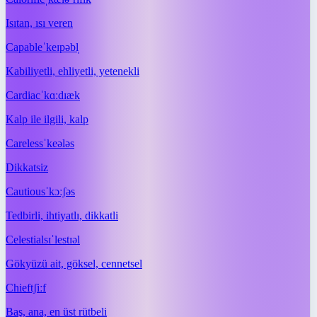
Isıtan, ısı veren
Capable
ˈkeɪpəbl̩
Kabiliyetli, ehliyetli, yetenekli
Cardiac
ˈkɑːdɪæk
Kalp ile ilgili, kalp
Careless
ˈkeələs
Dikkatsiz
Cautious
ˈkɔːʃəs
Tedbirli, ihtiyatlı, dikkatli
Celestial
sɪˈlestɪəl
Gökyüzü ait, göksel, cennetsel
Chief
tʃiːf
Baş, ana, en üst rütbeli