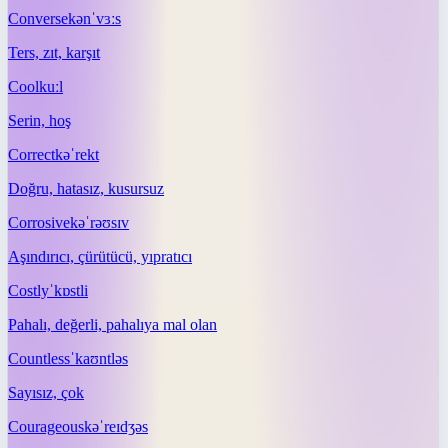
Converse
kənˈvɜːs
Ters, zıt, karşıt
Cool
kuːl
Serin, hoş
Correct
kəˈrekt
Doğru, hatasız, kusursuz
Corrosive
kəˈrəʊsɪv
Aşındırıcı, çürütücü, yıpratıcı
Costly
ˈkɒstli
Pahalı, değerli, pahalıya mal olan
Countless
ˈkaʊntləs
Sayısız, çok
Courageous
kəˈreɪdʒəs