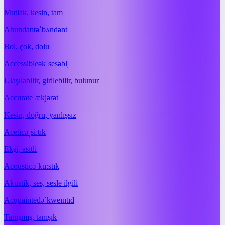
Mutlak, kesin, tam
Abundant
əˈbʌndənt
Bol, çok, dolu
Accessible
əkˈsesəbl̩
Ulaşılabilir, girilebilir, bulunur
Accurate
ˈækjərət
Kesin, doğru, yanlışsız
Acetic
əˌsiːtɪk
Ekşi, asitli
Acoustic
əˈkuːstɪk
Akustik, ses, sesle ilgili
Acquainted
əˈkweɪntɪd
Tanışmış, tanışık