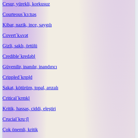
Cesur, yürekli, korkusuz
Courteous
ˈkɜːtɪəs
Kibar, nazik, ince, saygılı
Covert
ˈkʌvət
Gizli, saklı, örtülü
Credible
ˈkredəbl̩
Güvenilir, inanılır, inandırıcı
Crippled
ˈkrɪpl̩d
Sakat, kötürüm, topal, arızalı
Critical
ˈkrɪtɪkl̩
Kritik, hassas, ciddi, eleştiri
Crucial
ˈkruːʃl̩
Çok önemli, kritik