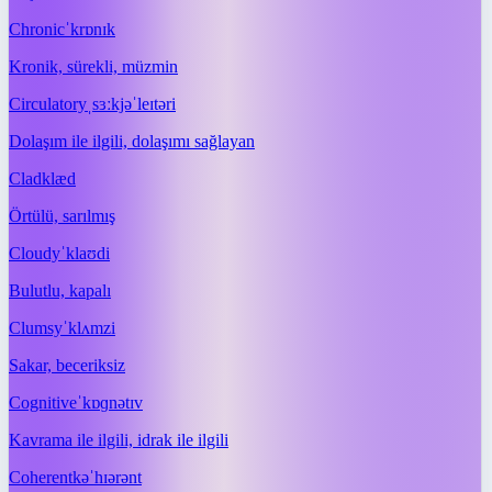
Chronic
ˈkrɒnɪk
Kronik, sürekli, müzmin
Circulatory
ˌsɜːkjəˈleɪtəri
Dolaşım ile ilgili, dolaşımı sağlayan
Clad
klæd
Örtülü, sarılmış
Cloudy
ˈklaʊdi
Bulutlu, kapalı
Clumsy
ˈklʌmzi
Sakar, beceriksiz
Cognitive
ˈkɒɡnətɪv
Kavrama ile ilgili, idrak ile ilgili
Coherent
kəˈhɪərənt