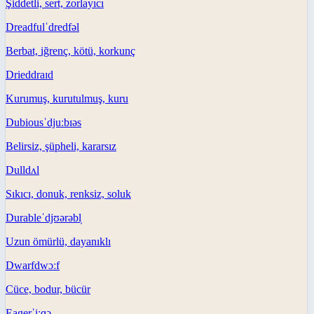
Şiddetli, sert, zorlayıcı
Dreadful
ˈdredfəl
Berbat, iğrenç, kötü, korkunç
Dried
draɪd
Kurumuş, kurutulmuş, kuru
Dubious
ˈdjuːbɪəs
Belirsiz, şüpheli, kararsız
Dull
dʌl
Sıkıcı, donuk, renksiz, soluk
Durable
ˈdjʊərəbl̩
Uzun ömürlü, dayanıklı
Dwarf
dwɔːf
Cüce, bodur, bücür
Eager
ˈiːɡə