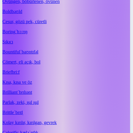
Övüngen, böbürlenen, övünen
Bold
bəʊld
Cesur, gözü pek, cüretli
Boring
ˈbɔːrɪŋ
Sıkıcı
Bountiful
ˈbaʊntɪfəl
Cömert, eli açık, bol
Brief
briːf
Kısa, kısa ve öz
Brilliant
ˈbrɪlɪənt
Parlak, zeki, ışıl ışıl
Brittle
ˈbrɪtl̩
Kolay kırılır, kırılgan, gevrek
Calorific
ˌkæləˈrɪfɪk