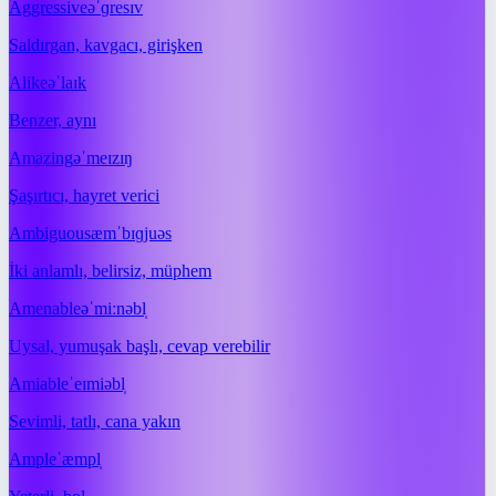
Aggressive
əˈɡresɪv
Saldırgan, kavgacı, girişken
Alike
əˈlaɪk
Benzer, aynı
Amazing
əˈmeɪzɪŋ
Şaşırtıcı, hayret verici
Ambiguous
æmˈbɪɡjuəs
İki anlamlı, belirsiz, müphem
Amenable
əˈmiːnəbl̩
Uysal, yumuşak başlı, cevap verebilir
Amiable
ˈeɪmiəbl̩
Sevimli, tatlı, cana yakın
Ample
ˈæmpl̩