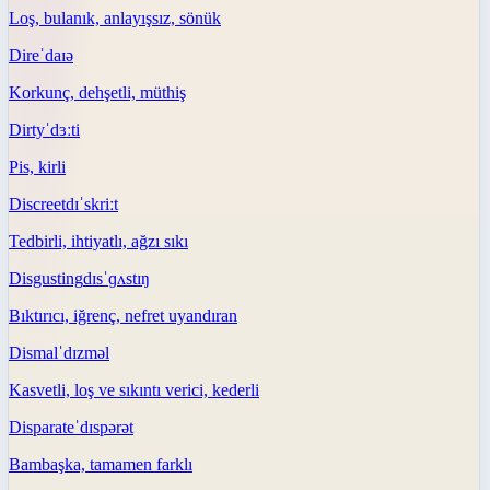
Loş, bulanık, anlayışsız, sönük
Dire
ˈdaɪə
Korkunç, dehşetli, müthiş
Dirty
ˈdɜːti
Pis, kirli
Discreet
dɪˈskriːt
Tedbirli, ihtiyatlı, ağzı sıkı
Disgusting
dɪsˈɡʌstɪŋ
Bıktırıcı, iğrenç, nefret uyandıran
Dismal
ˈdɪzməl
Kasvetli, loş ve sıkıntı verici, kederli
Disparate
ˈdɪspərət
Bambaşka, tamamen farklı