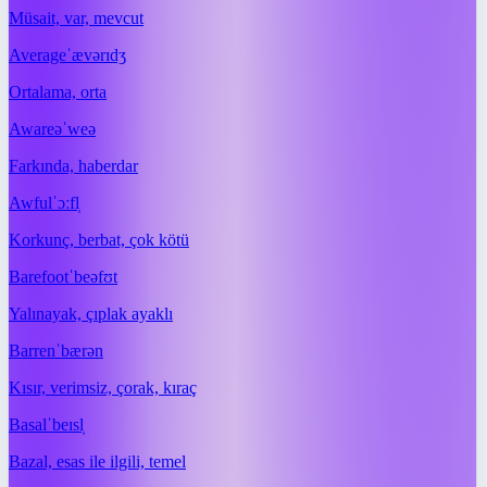
Müsait, var, mevcut
Average
ˈævərɪdʒ
Ortalama, orta
Aware
əˈweə
Farkında, haberdar
Awful
ˈɔːfl̩
Korkunç, berbat, çok kötü
Barefoot
ˈbeəfʊt
Yalınayak, çıplak ayaklı
Barren
ˈbærən
Kısır, verimsiz, çorak, kıraç
Basal
ˈbeɪsl̩
Bazal, esas ile ilgili, temel