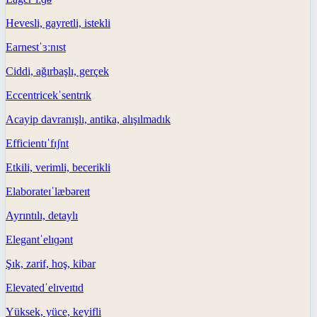
Hevesli, gayretli, istekli
Earnest
ˈɜːnɪst
Ciddi, ağırbaşlı, gerçek
Eccentric
ekˈsentrɪk
Acayip davranışlı, antika, alışılmadık
Efficient
ɪˈfɪʃnt
Etkili, verimli, becerikli
Elaborate
ɪˈlæbəreɪt
Ayrıntılı, detaylı
Elegant
ˈelɪɡənt
Şık, zarif, hoş, kibar
Elevated
ˈelɪveɪtɪd
Yüksek, yüce, keyifli