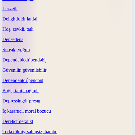
Lezzetli
Delightful
dɪˈlaɪtfəl
Hoş, zevkli, tatlı
Dense
dens
Sıkışık, yoğun
Dependable
dɪˈpendəbl̩
Güvenilir, güvenilebilir
Dependent
dɪˈpendənt
Bağlı, tabi, bağımlı
Depressing
dɪˈpresɪŋ
İç karartıcı, moral bozucu
Derelict
ˈderəlɪkt
Terkedilmiş, sahipsiz; harabe