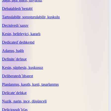
Sağır, ağır işiten, duyarsız
Debatable
dɪˈbeɪtəbl̩
Tartışılabilir, soruşturulabilir, kuşkulu
Decisive
dɪˈsaɪsɪv
Kesin, belirleyici, kararlı
Dedicated
ˈdedɪkeɪtɪd
Adamış, bağlı
Definite
ˈdefɪnət
Kesin, şüphesiz, kuşkusuz
Deliberate
dɪˈlɪbəreɪt
Planlanmış, kasıtlı, kasti, tasarlanmış
Delicate
ˈdelɪkət
Nazik, narin, ince, düşünceli
Delicious
dɪˈlɪʃəs