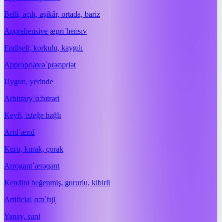
Belli, açık, aşikâr, ortada, bariz
Apprehensive
ˌæprɪˈhensɪv
Endişeli, korkulu, kaygılı
Appropriate
əˈprəʊpriət
Uygun, yerinde
Arbitrary
ˈɑːbɪtrəri
Keyfi, isteğe bağlı
Arid
ˈærɪd
Kuru, kurak, çorak
Arrogant
ˈærəɡənt
Kendini beğenmiş, gururlu, kibirli
Artificial
ˌɑːtɪˈfɪʃl̩
Yapay, suni