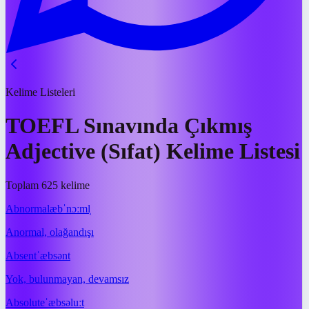
Kelime Listeleri
TOEFL Sınavında Çıkmış
Adjective (Sıfat) Kelime Listesi
Toplam 625 kelime
Abnormal
æbˈnɔːml̩
Anormal, olağandışı
Absent
ˈæbsənt
Yok, bulunmayan, devamsız
Absolute
ˈæbsəluːt