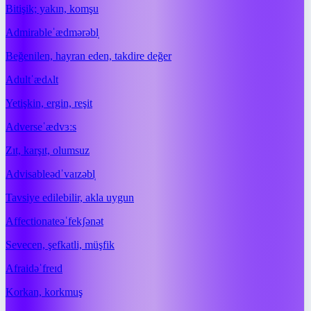
Bitişik; yakın, komşu
Admirable
ˈædmərəbl̩
Beğenilen, hayran eden, takdire değer
Adult
ˈædʌlt
Yetişkin, ergin, reşit
Adverse
ˈædvɜːs
Zıt, karşıt, olumsuz
Advisable
ədˈvaɪzəbl̩
Tavsiye edilebilir, akla uygun
Affectionate
əˈfekʃənət
Sevecen, şefkatli, müşfik
Afraid
əˈfreɪd
Korkan, korkmuş