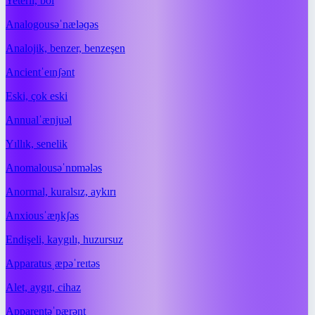
Yeterli, bol
Analogous
əˈnæləɡəs
Analojik, benzer, benzeşen
Ancient
ˈeɪnʃənt
Eski, çok eski
Annual
ˈænjuəl
Yıllık, senelik
Anomalous
əˈnɒmələs
Anormal, kuralsız, aykırı
Anxious
ˈæŋkʃəs
Endişeli, kaygılı, huzursuz
Apparatus
ˌæpəˈreɪtəs
Alet, aygıt, cihaz
Apparent
əˈpærənt