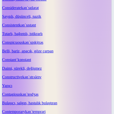
Considerate
kənˈsɪdərət
Saygılı, düşünceli, nazik
Consistent
kənˈsɪstənt
Tutarlı, bağıntılı, istikrarlı
Conspicuous
kənˈspɪkjʊəs
Belli, bariz, apaçık, göze çarpan
Constant
ˈkɒnstənt
Daimi, sürekli, değişmez
Constructive
kənˈstrʌktɪv
Yapıcı
Contagious
kənˈteɪdʒəs
Bulaşıcı, salgın, hastalık bulaştıran
Contemporary
kənˈtemprəri