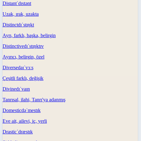
Distant
ˈdɪstənt
Uzak, ırak, uzakta
Distinct
dɪˈstɪŋkt
Ayrı, farklı, başka, belirgin
Distinctive
dɪˈstɪŋktɪv
Ayırıcı, belirgin, özel
Diverse
daɪˈvɜːs
Çeşitli farklı, değişik
Divine
dɪˈvaɪn
Tanrısal, ilahi, Tanrı'ya adanmış
Domestic
dəˈmestɪk
Eve ait, ailevi, iç, yerli
Drastic
ˈdræstɪk