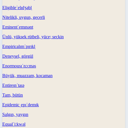
Eligible
ˈelɪdʒəbl̩
Nitelikli, uygun, geçerli
Eminent
ˈemɪnənt
Ünlü, yüksek rütbeli, yüce; seçkin
Empirical
ɪmˈpɪrɪkl̩
Deneysel, görgül
Enormous
ɪˈnɔːməs
Büyük, muazzam, kocaman
Entire
ɪnˈtaɪə
Tam, bütün
Epidemic
ˌepɪˈdemɪk
Salgın, yaygın
Equal
ˈiːkwəl