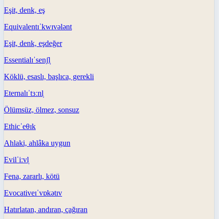
Eşit, denk, eş
Equivalent
ɪˈkwɪvələnt
Eşit, denk, eşdeğer
Essential
ɪˈsenʃl̩
Köklü, esaslı, başlıca, gerekli
Eternal
ɪˈtɜːnl̩
Ölümsüz, ölmez, sonsuz
Ethic
ˈeθɪk
Ahlaki, ahlâka uygun
Evil
ˈiːvl̩
Fena, zararlı, kötü
Evocative
ɪˈvɒkətɪv
Hatırlatan, andıran, çağıran