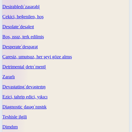
Desirable
dɪˈzaɪərəbl̩
Çekici, beğenilen, hoş
Desolate
ˈdesəleɪt
Boş, ıssız, terk edilmiş
Desperate
ˈdespərət
Çaresiz, umutsuz, her şeyi göze almış
Detrimental
ˌdetrɪˈmentl̩
Zararlı
Devastating
ˈdevəsteɪtɪŋ
Ezici, tahrip edici, yıkıcı
Diagnostic
ˌdaɪəɡˈnɒstɪk
Teşhisle ilgili
Dim
dɪm