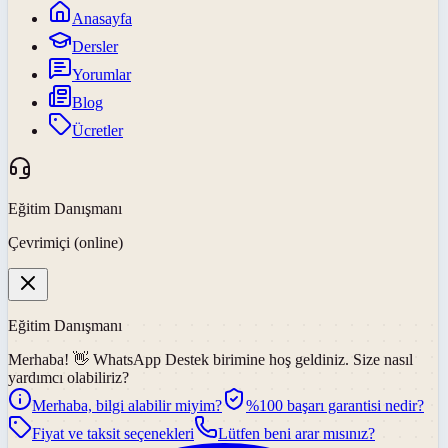
Anasayfa
Dersler
Yorumlar
Blog
Ücretler
Eğitim Danışmanı
Çevrimiçi (online)
Eğitim Danışmanı
Merhaba! 👋
WhatsApp Destek
birimine hoş geldiniz. Size nasıl
yardımcı olabiliriz?
Merhaba, bilgi alabilir miyim?
%100 başarı garantisi nedir?
Fiyat ve taksit seçenekleri
Lütfen beni arar mısınız?