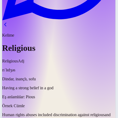
Kelime
Religious
Religious
Adj
rɪˈlɪdʒəs
Dindar, inançlı, sofu
Having a strong belief in a god
Eş anlamlılar:
Pious
Örnek Cümle
Human rights abuses included discrimination against
religious
and