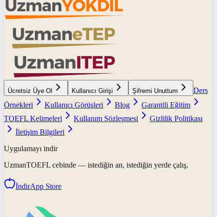
Ders
Ücretsiz Üye Ol
Kullanıcı Girişi
Şifremi Unuttum
Örnekleri
Kullanıcı Görüşleri
Blog
Garantili Eğitim
TOEFL Kelimeleri
Kullanım Sözleşmesi
Gizlilik Politikası
İletişim Bilgileri
Uygulamayı indir
UzmanTOEFL
cebinde — istediğin an, istediğin yerde çalış.
İndir
App Store