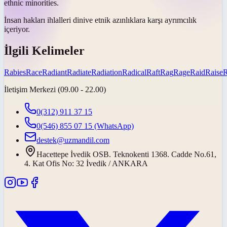
ethnic minorities.
İnsan hakları ihlalleri
dini
ve etnik azınlıklara karşı ayrımcılık
içeriyor.
İlgili Kelimeler
Rabies
Race
Radiant
Radiate
Radiation
Radical
Raft
Rag
Rage
Raid
Raise
İletişim Merkezi (09.00 - 22.00)
0(312) 911 37 15
0(546) 855 07 15
(WhatsApp)
destek@uzmandil.com
Hacettepe İvedik OSB. Teknokenti 1368. Cadde No.61,
4. Kat Ofis No: 32 İvedik / ANKARA