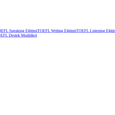
EFL Speaking Eğitimi
TOEFL Writing Eğitimi
TOEFL Listening Eğiti
EFL Destek Modülleri