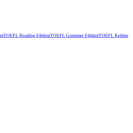
mi
TOEFL Reading Eğitimi
TOEFL Grammer Eğitimi
TOEFL Kelime