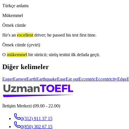
Türkçe anlamı
Mükemmel
Örnek cümle
He's an
excellent
driver; he passed his test first time.
Örnek cümle (çeviri)
O
mükemmel
bir sürücü; sürüş testini ilk defada geçti.
Diğer kelimeler
Eager
Earnest
Earth
Earthquake
Ease
Eat out
Eccentric
Eccentricity
Edge
E
İletişim Merkezi (09.00 - 22.00)
0(312) 911 37 15
0(850) 302 67 15