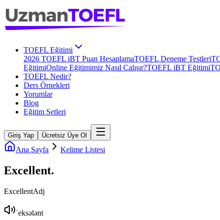
TOEFL Eğitimi
2026 TOEFL iBT Puan Hesaplama
TOEFL Deneme Testleri
TO
Eğitimi
Online Eğitimimiz Nasıl Çalışır?
TOEFL iBT Eğitimi
TO
TOEFL Nedir?
Ders Örnekleri
Yorumlar
Blog
Eğitim Setleri
Giriş Yap
Ücretsiz Üye Ol
Ana Sayfa
Kelime Listesi
Excellent
.
Excellent
Adj
ˈeksələnt