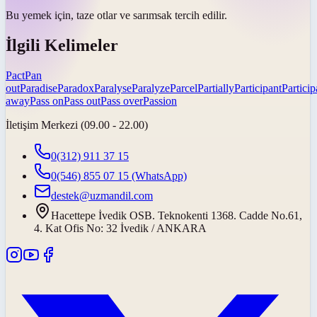
Bu yemek için, taze otlar ve sarımsak
tercih edilir
.
İlgili Kelimeler
Pact
Pan
out
Paradise
Paradox
Paralyse
Paralyze
Parcel
Partially
Participant
Particip
away
Pass on
Pass out
Pass over
Passion
İletişim Merkezi (09.00 - 22.00)
0(312) 911 37 15
0(546) 855 07 15
(WhatsApp)
destek@uzmandil.com
Hacettepe İvedik OSB. Teknokenti 1368. Cadde No.61,
4. Kat Ofis No: 32 İvedik / ANKARA