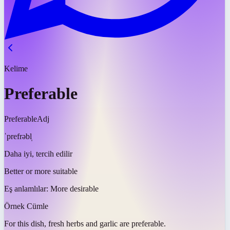
Kelime
Preferable
Preferable
Adj
ˈprefrəbl̩
Daha iyi, tercih edilir
Better or more suitable
Eş anlamlılar:
More desirable
Örnek Cümle
For this dish, fresh herbs and garlic are
preferable
.