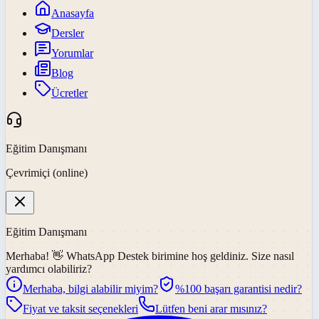
Anasayfa
Dersler
Yorumlar
Blog
Ücretler
Eğitim Danışmanı
Çevrimiçi (online)
Eğitim Danışmanı
Merhaba! 👋
WhatsApp Destek
birimine hoş geldiniz. Size nasıl
yardımcı olabiliriz?
Merhaba, bilgi alabilir miyim?
%100 başarı garantisi nedir?
Fiyat ve taksit seçenekleri
Lütfen beni arar mısınız?