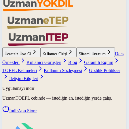
Ders
Ücretsiz Üye Ol
Kullanıcı Girişi
Şifremi Unuttum
Örnekleri
Kullanıcı Görüşleri
Blog
Garantili Eğitim
TOEFL Kelimeleri
Kullanım Sözleşmesi
Gizlilik Politikası
İletişim Bilgileri
Uygulamayı indir
UzmanTOEFL
cebinde — istediğin an, istediğin yerde çalış.
İndir
App Store