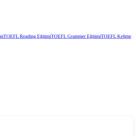
mi
TOEFL Reading Eğitimi
TOEFL Grammer Eğitimi
TOEFL Kelime