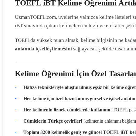
TOEFL iBT Kelime Öğrenimi Artık 
UzmanTOEFL.com, üyelerine yalnızca kelime listeleri 
iBT sınavında çıkan kelimeleri en hızlı ve en kalıcı şek
TOEFLda yüksek puan almak, kelime bilgisinin ne kadar 
anlamda içselleştirmesini
sağlayacak şekilde tasarlanmı
Kelime Öğrenimi İçin Özel Tasarlan
Hafıza teknikleriyle oluşturulmuş eşsiz bir kelime öğret
Her kelime için özel hazırlanmış görsel ve işitsel anlatı
Her kelimenin örnek cümlelerde kullanımı
 TOEFL pasaj
Cümlelerin Türkçe çevirileri
 kelimenin anlamını bağlam 
Toplam 3200 kelimelik geniş ve güncel TOEFL iBT kel