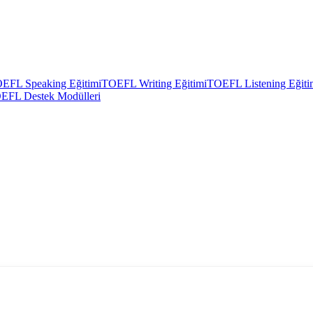
EFL Speaking Eğitimi
TOEFL Writing Eğitimi
TOEFL Listening Eğiti
EFL Destek Modülleri