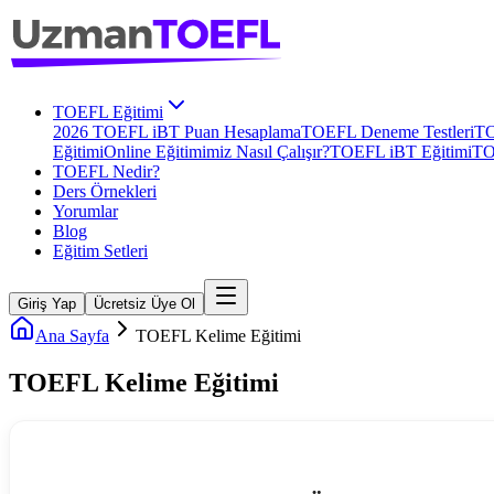
TOEFL Eğitimi
2026 TOEFL iBT Puan Hesaplama
TOEFL Deneme Testleri
TO
Eğitimi
Online Eğitimimiz Nasıl Çalışır?
TOEFL iBT Eğitimi
TO
TOEFL Nedir?
Ders Örnekleri
Yorumlar
Blog
Eğitim Setleri
Giriş Yap
Ücretsiz Üye Ol
Ana Sayfa
TOEFL Kelime Eğitimi
TOEFL Kelime Eğitimi