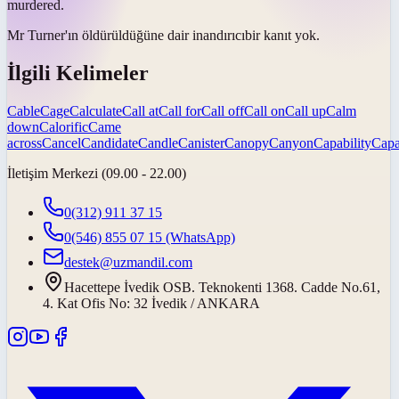
murdered.
Mr Turner'ın öldürüldüğüne dair
inandırıcı
bir kanıt yok.
İlgili Kelimeler
Cable
Cage
Calculate
Call at
Call for
Call off
Call on
Call up
Calm
down
Calorific
Came
across
Cancel
Candidate
Candle
Canister
Canopy
Canyon
Capability
Capa
İletişim Merkezi (09.00 - 22.00)
0(312) 911 37 15
0(546) 855 07 15
(WhatsApp)
destek@uzmandil.com
Hacettepe İvedik OSB. Teknokenti 1368. Cadde No.61,
4. Kat Ofis No: 32 İvedik / ANKARA