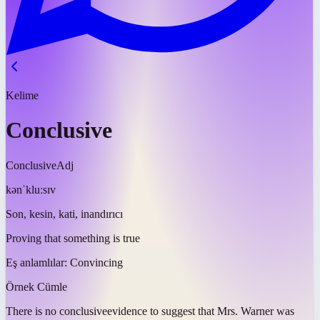
Kelime
Conclusive
Conclusive
Adj
kənˈkluːsɪv
Son, kesin, kati, inandırıcı
Proving that something is true
Eş anlamlılar:
Convincing
Örnek Cümle
There is no
conclusive
evidence to suggest that Mrs. Warner was