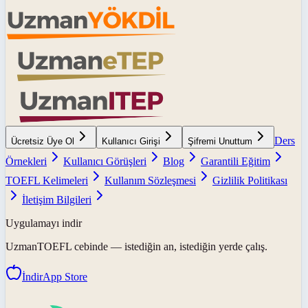
Ders
Ücretsiz Üye Ol
Kullanıcı Girişi
Şifremi Unuttum
Örnekleri
Kullanıcı Görüşleri
Blog
Garantili Eğitim
TOEFL Kelimeleri
Kullanım Sözleşmesi
Gizlilik Politikası
İletişim Bilgileri
Uygulamayı indir
UzmanTOEFL
cebinde — istediğin an, istediğin yerde çalış.
İndir
App Store