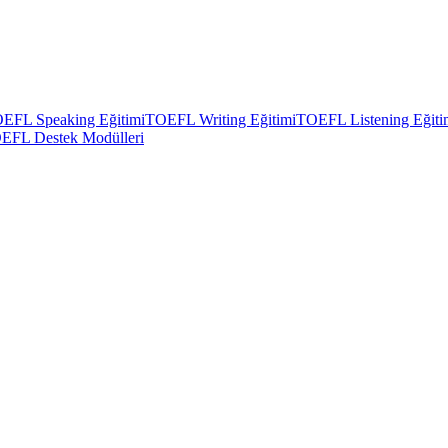
EFL Speaking Eğitimi
TOEFL Writing Eğitimi
TOEFL Listening Eğiti
EFL Destek Modülleri