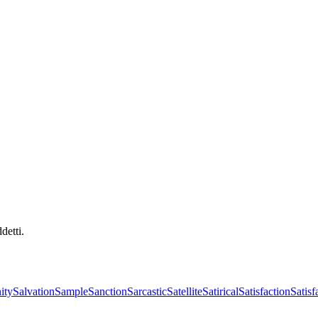
detti.
ity
Salvation
Sample
Sanction
Sarcastic
Satellite
Satirical
Satisfaction
Satisf