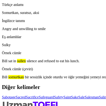
Türkçe anlamı
Somurtkan, suratsız, aksi
İngilizce tanımı
Angry and unwilling to smile
Eş anlamlılar
Sulky
Örnek cümle
Bill sat in
sullen
silence and refused to eat his lunch.
Örnek cümle (çeviri)
Bill
somurtkan
bir sessizlik içinde oturdu ve öğle yemeğini yemeyi red
Diğer kelimeler
Sabotage
Sacred
Sacrifice
Safeguard
Safety
Saint
Sake
Sale
Salesman
Salin