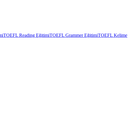
mi
TOEFL Reading Eğitimi
TOEFL Grammer Eğitimi
TOEFL Kelime