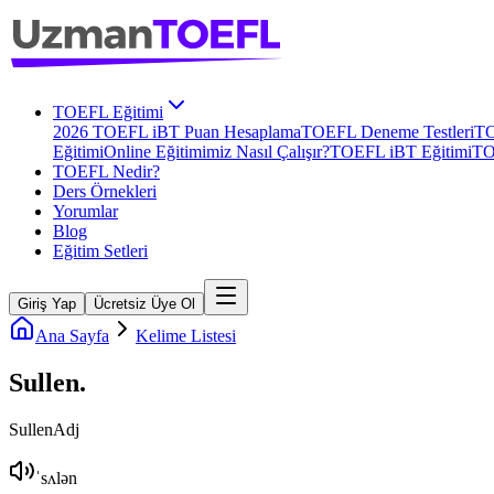
TOEFL Eğitimi
2026 TOEFL iBT Puan Hesaplama
TOEFL Deneme Testleri
TO
Eğitimi
Online Eğitimimiz Nasıl Çalışır?
TOEFL iBT Eğitimi
TO
TOEFL Nedir?
Ders Örnekleri
Yorumlar
Blog
Eğitim Setleri
Giriş Yap
Ücretsiz Üye Ol
Ana Sayfa
Kelime Listesi
Sullen
.
Sullen
Adj
ˈsʌlən