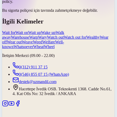
policy.
Bu sigorta poliçesi için tavrında
zahmet
çekmeye değebilir.
İlgili Kelimeler
Wait for
Wait on
Wait up
Wake up
Walk
away
Warehouse
Warp
Wary
Watch out
Watch out for
Wealthy
Wear
off
Wear out
Weave
Weed
Welfare
Well-
known
Whatsoever
Wheat
Wheel
İletişim Merkezi (09.00 - 22.00)
0(312) 911 37 15
0(546) 855 07 15
(WhatsApp)
destek@uzmandil.com
Hacettepe İvedik OSB. Teknokenti 1368. Cadde No.61,
4. Kat Ofis No: 32 İvedik / ANKARA