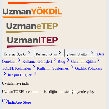
Ders
Ücretsiz Üye Ol
Kullanıcı Girişi
Şifremi Unuttum
Örnekleri
Kullanıcı Görüşleri
Blog
Garantili Eğitim
TOEFL Kelimeleri
Kullanım Sözleşmesi
Gizlilik Politikası
İletişim Bilgileri
Uygulamayı indir
UzmanTOEFL
cebinde — istediğin an, istediğin yerde çalış.
İndir
App Store