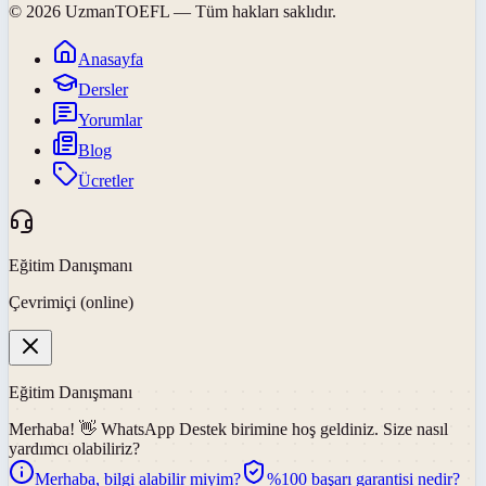
©
2026
UzmanTOEFL
— Tüm hakları saklıdır.
Anasayfa
Dersler
Yorumlar
Blog
Ücretler
Eğitim Danışmanı
Çevrimiçi (online)
Eğitim Danışmanı
Merhaba! 👋
WhatsApp Destek
birimine hoş geldiniz. Size nasıl
yardımcı olabiliriz?
Merhaba, bilgi alabilir miyim?
%100 başarı garantisi nedir?