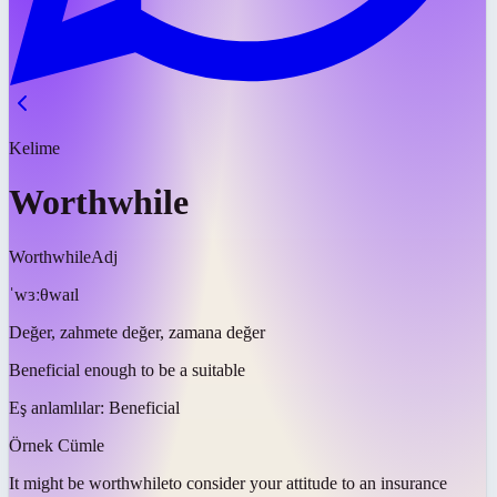
Kelime
Worthwhile
Worthwhile
Adj
ˈwɜːθwaɪl
Değer, zahmete değer, zamana değer
Beneficial enough to be a suitable
Eş anlamlılar:
Beneficial
Örnek Cümle
It might be
worthwhile
to consider your attitude to an insurance