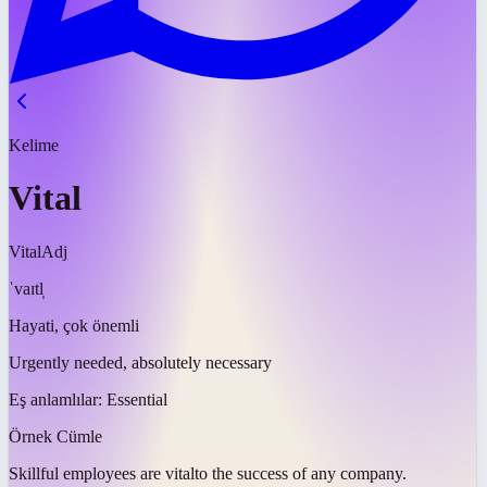
Kelime
Vital
Vital
Adj
ˈvaɪtl̩
Hayati, çok önemli
Urgently needed, absolutely necessary
Eş anlamlılar:
Essential
Örnek Cümle
Skillful employees are
vital
to the success of any company.