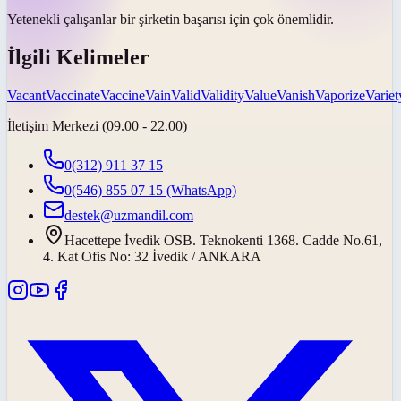
Yetenekli çalışanlar bir şirketin başarısı için
çok önemlidir
.
İlgili Kelimeler
Vacant
Vaccinate
Vaccine
Vain
Valid
Validity
Value
Vanish
Vaporize
Variet
İletişim Merkezi (09.00 - 22.00)
0(312) 911 37 15
0(546) 855 07 15
(WhatsApp)
destek@uzmandil.com
Hacettepe İvedik OSB. Teknokenti 1368. Cadde No.61,
4. Kat Ofis No: 32 İvedik / ANKARA