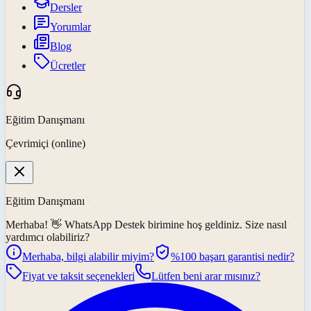
Dersler
Yorumlar
Blog
Ücretler
Eğitim Danışmanı
Çevrimiçi (online)
Eğitim Danışmanı
Merhaba! 👋
WhatsApp Destek
birimine hoş geldiniz. Size nasıl
yardımcı olabiliriz?
Merhaba, bilgi alabilir miyim?
%100 başarı garantisi nedir?
Fiyat ve taksit seçenekleri
Lütfen beni arar mısınız?