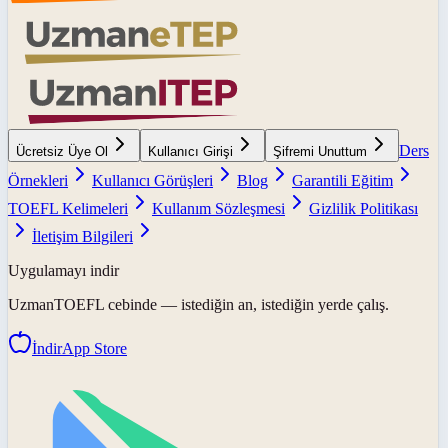
Ders
Ücretsiz Üye Ol
Kullanıcı Girişi
Şifremi Unuttum
Örnekleri
Kullanıcı Görüşleri
Blog
Garantili Eğitim
TOEFL Kelimeleri
Kullanım Sözleşmesi
Gizlilik Politikası
İletişim Bilgileri
Uygulamayı indir
UzmanTOEFL
cebinde — istediğin an, istediğin yerde çalış.
İndir
App Store