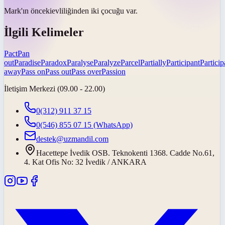
Mark'ın
önceki
evliliğinden iki çocuğu var.
İlgili Kelimeler
Pact
Pan
out
Paradise
Paradox
Paralyse
Paralyze
Parcel
Partially
Participant
Particip
away
Pass on
Pass out
Pass over
Passion
İletişim Merkezi (09.00 - 22.00)
0(312) 911 37 15
0(546) 855 07 15
(WhatsApp)
destek@uzmandil.com
Hacettepe İvedik OSB. Teknokenti 1368. Cadde No.61,
4. Kat Ofis No: 32 İvedik / ANKARA