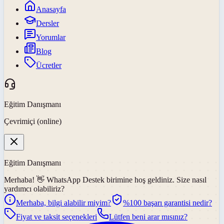
Anasayfa
Dersler
Yorumlar
Blog
Ücretler
Eğitim Danışmanı
Çevrimiçi (online)
Eğitim Danışmanı
Merhaba! 👋
WhatsApp Destek
birimine hoş geldiniz. Size nasıl
yardımcı olabiliriz?
Merhaba, bilgi alabilir miyim?
%100 başarı garantisi nedir?
Fiyat ve taksit seçenekleri
Lütfen beni arar mısınız?