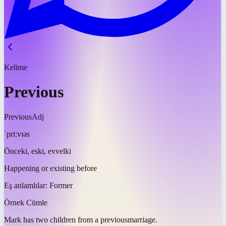
Kelime
Previous
Previous
Adj
ˈpriːvɪəs
Önceki, eski, evvelki
Happening or existing before
Eş anlamlılar:
Former
Örnek Cümle
Mark has two children from a
previous
marriage.