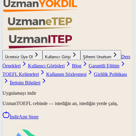
Ders
Ücretsiz Üye Ol
Kullanıcı Girişi
Şifremi Unuttum
Örnekleri
Kullanıcı Görüşleri
Blog
Garantili Eğitim
TOEFL Kelimeleri
Kullanım Sözleşmesi
Gizlilik Politikası
İletişim Bilgileri
Uygulamayı indir
UzmanTOEFL
cebinde — istediğin an, istediğin yerde çalış.
İndir
App Store