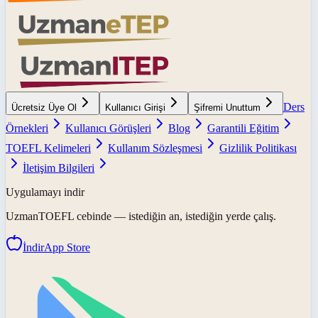
Ders
Ücretsiz Üye Ol
Kullanıcı Girişi
Şifremi Unuttum
Örnekleri
Kullanıcı Görüşleri
Blog
Garantili Eğitim
TOEFL Kelimeleri
Kullanım Sözleşmesi
Gizlilik Politikası
İletişim Bilgileri
Uygulamayı indir
UzmanTOEFL
cebinde — istediğin an, istediğin yerde çalış.
İndir
App Store