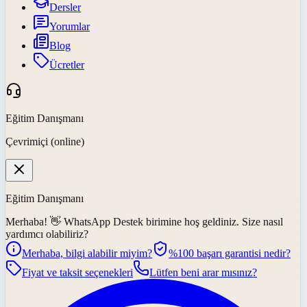
Dersler
Yorumlar
Blog
Ücretler
Eğitim Danışmanı
Çevrimiçi (online)
Eğitim Danışmanı
Merhaba! 👋
WhatsApp Destek
birimine hoş geldiniz. Size nasıl
yardımcı olabiliriz?
Merhaba, bilgi alabilir miyim?
%100 başarı garantisi nedir?
Fiyat ve taksit seçenekleri
Lütfen beni arar mısınız?