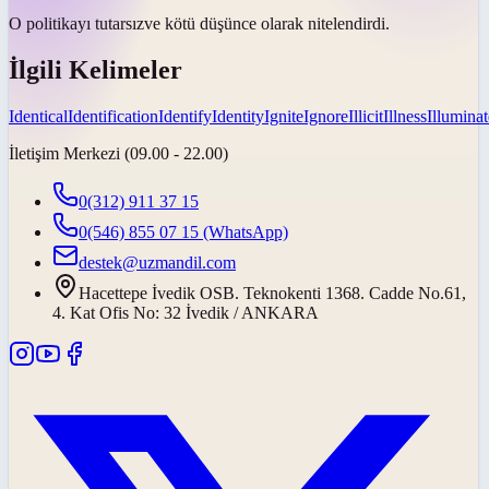
O politikayı
tutarsız
ve kötü düşünce olarak nitelendirdi.
İlgili Kelimeler
Identical
Identification
Identify
Identity
Ignite
Ignore
Illicit
Illness
Illuminat
İletişim Merkezi (09.00 - 22.00)
0(312) 911 37 15
0(546) 855 07 15
(WhatsApp)
destek@uzmandil.com
Hacettepe İvedik OSB. Teknokenti 1368. Cadde No.61,
4. Kat Ofis No: 32 İvedik / ANKARA