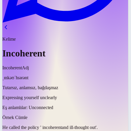
Kelime
Incoherent
Incoherent
Adj
ˌɪnkəʊˈhɪərənt
Tutarsız, anlamsız, bağdaşmaz
Expressing yourself unclearly
Eş anlamlılar:
Unconnected
Örnek Cümle
He called the policy '
incoherent
and ill-thought out'.