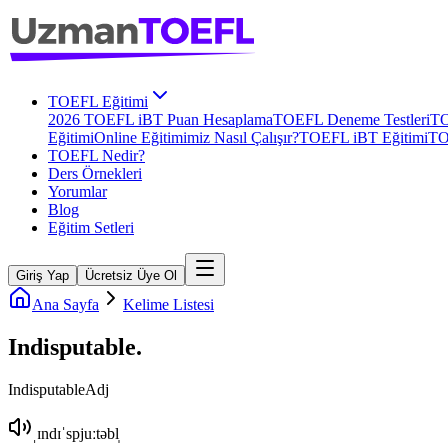
TOEFL Eğitimi
2026 TOEFL iBT Puan Hesaplama
TOEFL Deneme Testleri
TO
Eğitimi
Online Eğitimimiz Nasıl Çalışır?
TOEFL iBT Eğitimi
TO
TOEFL Nedir?
Ders Örnekleri
Yorumlar
Blog
Eğitim Setleri
Giriş Yap
Ücretsiz Üye Ol
Ana Sayfa
Kelime Listesi
Indisputable
.
Indisputable
Adj
ˌɪndɪˈspjuːtəbl̩