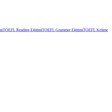
mi
TOEFL Reading Eğitimi
TOEFL Grammer Eğitimi
TOEFL Kelime