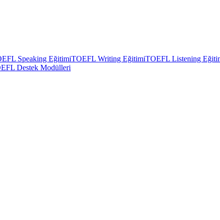
EFL Speaking Eğitimi
TOEFL Writing Eğitimi
TOEFL Listening Eğiti
EFL Destek Modülleri