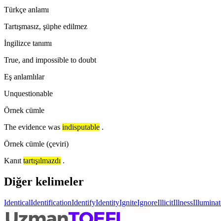
Türkçe anlamı
Tartışmasız, şüphe edilmez
İngilizce tanımı
True, and impossible to doubt
Eş anlamlılar
Unquestionable
Örnek cümle
The evidence was
indisputable
.
Örnek cümle (çeviri)
Kanıt
tartışılmazdı
.
Diğer kelimeler
Identical
Identification
Identify
Identity
Ignite
Ignore
Illicit
Illness
Illuminat