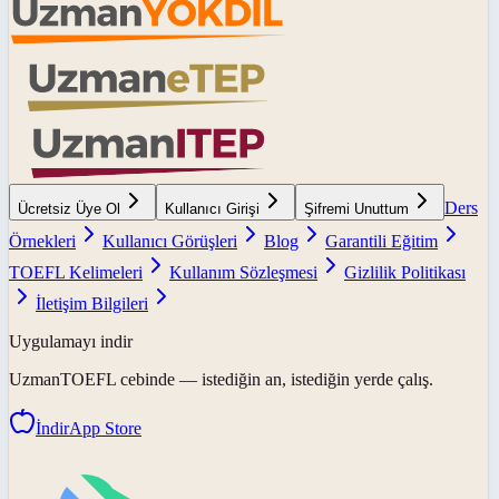
Ders
Ücretsiz Üye Ol
Kullanıcı Girişi
Şifremi Unuttum
Örnekleri
Kullanıcı Görüşleri
Blog
Garantili Eğitim
TOEFL Kelimeleri
Kullanım Sözleşmesi
Gizlilik Politikası
İletişim Bilgileri
Uygulamayı indir
UzmanTOEFL
cebinde — istediğin an, istediğin yerde çalış.
İndir
App Store