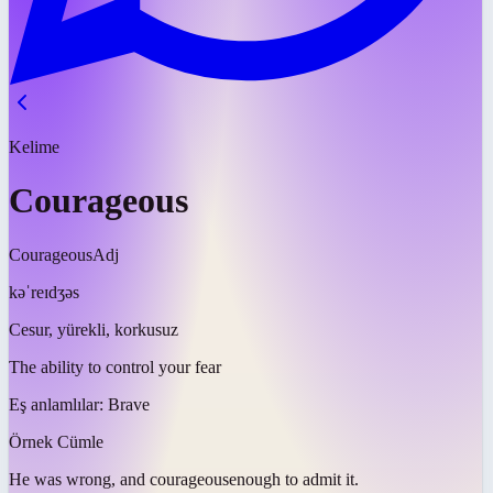
Kelime
Courageous
Courageous
Adj
kəˈreɪdʒəs
Cesur, yürekli, korkusuz
The ability to control your fear
Eş anlamlılar:
Brave
Örnek Cümle
He was wrong, and
courageous
enough to admit it.