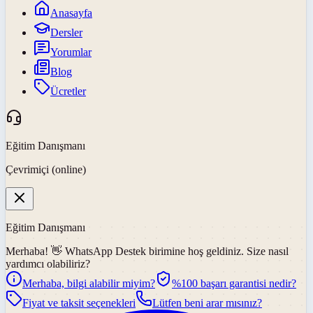
Anasayfa
Dersler
Yorumlar
Blog
Ücretler
Eğitim Danışmanı
Çevrimiçi (online)
Eğitim Danışmanı
Merhaba! 👋
WhatsApp Destek
birimine hoş geldiniz. Size nasıl
yardımcı olabiliriz?
Merhaba, bilgi alabilir miyim?
%100 başarı garantisi nedir?
Fiyat ve taksit seçenekleri
Lütfen beni arar mısınız?