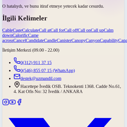
O hatalıydı, ve bunu itiraf etmeye yetecek kadar
cesurdu
.
İlgili Kelimeler
Cable
Cage
Calculate
Call at
Call for
Call off
Call on
Call up
Calm
down
Calorific
Came
across
Cancel
Candidate
Candle
Canister
Canopy
Canyon
Capability
Capa
İletişim Merkezi (09.00 - 22.00)
0(312) 911 37 15
0(546) 855 07 15
(WhatsApp)
destek@uzmandil.com
Hacettepe İvedik OSB. Teknokenti 1368. Cadde No.61,
4. Kat Ofis No: 32 İvedik / ANKARA