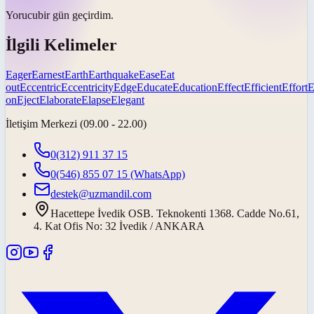
Yorucu
bir gün geçirdim.
İlgili Kelimeler
Eager
Earnest
Earth
Earthquake
Ease
Eat
out
Eccentric
Eccentricity
Edge
Educate
Education
Effect
Efficient
Effort
E
on
Eject
Elaborate
Elapse
Elegant
İletişim Merkezi (09.00 - 22.00)
0(312) 911 37 15
0(546) 855 07 15
(WhatsApp)
destek@uzmandil.com
Hacettepe İvedik OSB. Teknokenti 1368. Cadde No.61,
4. Kat Ofis No: 32 İvedik / ANKARA