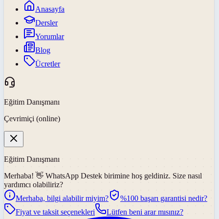
Anasayfa
Dersler
Yorumlar
Blog
Ücretler
Eğitim Danışmanı
Çevrimiçi (online)
Eğitim Danışmanı
Merhaba! 👋
WhatsApp Destek
birimine hoş geldiniz. Size nasıl
yardımcı olabiliriz?
Merhaba, bilgi alabilir miyim?
%100 başarı garantisi nedir?
Fiyat ve taksit seçenekleri
Lütfen beni arar mısınız?