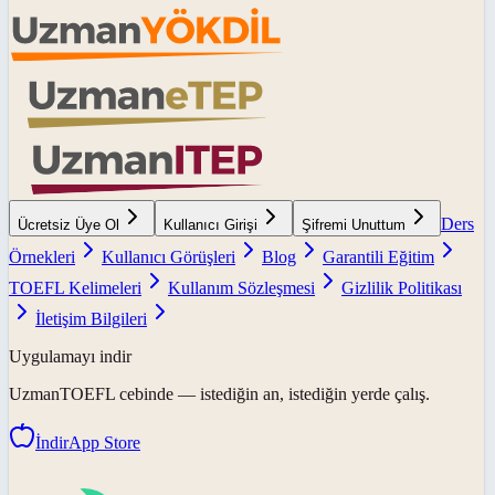
Ders
Ücretsiz Üye Ol
Kullanıcı Girişi
Şifremi Unuttum
Örnekleri
Kullanıcı Görüşleri
Blog
Garantili Eğitim
TOEFL Kelimeleri
Kullanım Sözleşmesi
Gizlilik Politikası
İletişim Bilgileri
Uygulamayı indir
UzmanTOEFL
cebinde — istediğin an, istediğin yerde çalış.
İndir
App Store