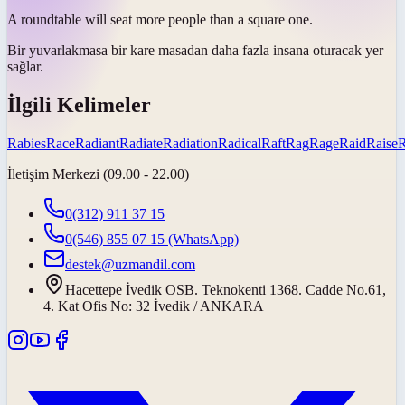
A
round
table will seat more people than a square one.
Bir
yuvarlak
masa bir kare masadan daha fazla insana oturacak yer
sağlar.
İlgili Kelimeler
Rabies
Race
Radiant
Radiate
Radiation
Radical
Raft
Rag
Rage
Raid
Raise
İletişim Merkezi (09.00 - 22.00)
0(312) 911 37 15
0(546) 855 07 15
(WhatsApp)
destek@uzmandil.com
Hacettepe İvedik OSB. Teknokenti 1368. Cadde No.61,
4. Kat Ofis No: 32 İvedik / ANKARA