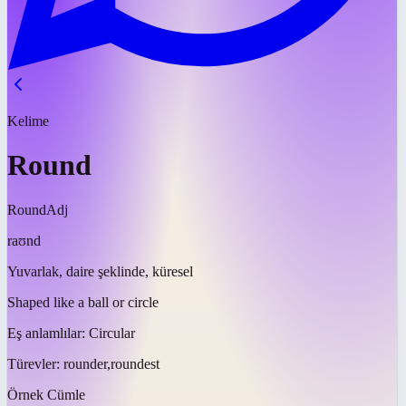
Kelime
Round
Round
Adj
raʊnd
Yuvarlak, daire şeklinde, küresel
Shaped like a ball or circle
Eş anlamlılar:
Circular
Türevler:
rounder,roundest
Örnek Cümle