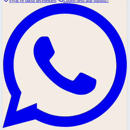
Fiyat ve taksit seçenekleri
Lütfen beni arar mısınız?