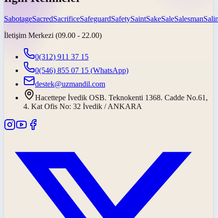
Sabotage
Sacred
Sacrifice
Safeguard
Safety
Saint
Sake
Sale
Salesman
Salin
İletişim Merkezi (09.00 - 22.00)
0(312) 911 37 15
0(546) 855 07 15
(WhatsApp)
destek@uzmandil.com
Hacettepe İvedik OSB. Teknokenti 1368. Cadde No.61,
4. Kat Ofis No: 32 İvedik / ANKARA