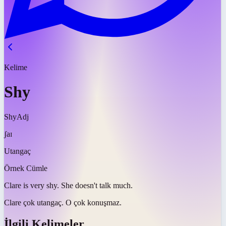
Kelime
Shy
Shy
Adj
ʃaɪ
Utangaç
Örnek Cümle
Clare is very
shy
. She doesn't talk much.
Clare çok
utangaç
. O çok konuşmaz.
İlgili Kelimeler