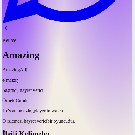
Kelime
Amazing
Amazing
Adj
əˈmeɪzɪŋ
Şaşırtıcı, hayret verici
Örnek Cümle
He's an
amazing
player to watch.
O izlemesi
hayret verici
bir oyuncudur.
İlgili Kelimeler