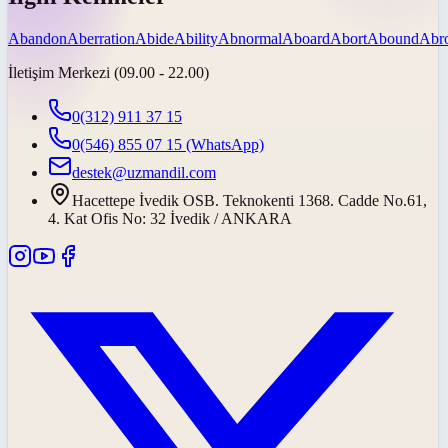
Abandon
Aberration
Abide
Ability
Abnormal
Aboard
Abort
Abound
Abr
İletişim Merkezi (09.00 - 22.00)
0(312) 911 37 15
0(546) 855 07 15
(WhatsApp)
destek@uzmandil.com
Hacettepe İvedik OSB. Teknokenti 1368. Cadde No.61,
4. Kat Ofis No: 32 İvedik / ANKARA