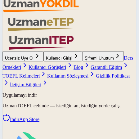
Ders
Ücretsiz Üye Ol
Kullanıcı Girişi
Şifremi Unuttum
Örnekleri
Kullanıcı Görüşleri
Blog
Garantili Eğitim
TOEFL Kelimeleri
Kullanım Sözleşmesi
Gizlilik Politikası
İletişim Bilgileri
Uygulamayı indir
UzmanTOEFL
cebinde — istediğin an, istediğin yerde çalış.
İndir
App Store