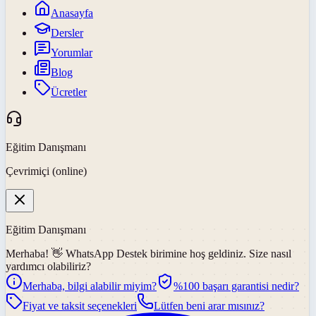
Anasayfa
Dersler
Yorumlar
Blog
Ücretler
Eğitim Danışmanı
Çevrimiçi (online)
Eğitim Danışmanı
Merhaba! 👋
WhatsApp Destek
birimine hoş geldiniz. Size nasıl
yardımcı olabiliriz?
Merhaba, bilgi alabilir miyim?
%100 başarı garantisi nedir?
Fiyat ve taksit seçenekleri
Lütfen beni arar mısınız?