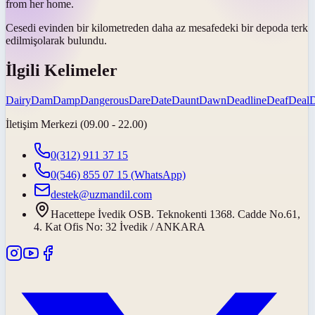
from her home.
Cesedi evinden bir kilometreden daha az mesafedeki bir depoda
terk
edilmiş
olarak bulundu.
İlgili Kelimeler
Dairy
Dam
Damp
Dangerous
Dare
Date
Daunt
Dawn
Deadline
Deaf
Deal
İletişim Merkezi (09.00 - 22.00)
0(312) 911 37 15
0(546) 855 07 15
(WhatsApp)
destek@uzmandil.com
Hacettepe İvedik OSB. Teknokenti 1368. Cadde No.61,
4. Kat Ofis No: 32 İvedik / ANKARA