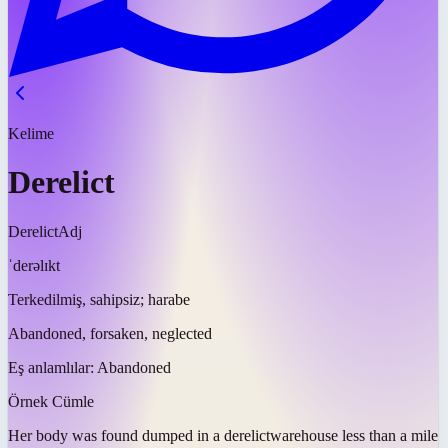
Kelime
Derelict
Derelict
Adj
ˈderəlɪkt
Terkedilmiş, sahipsiz; harabe
Abandoned, forsaken, neglected
Eş anlamlılar:
Abandoned
Örnek Cümle
Her body was found dumped in a
derelict
warehouse less than a mile