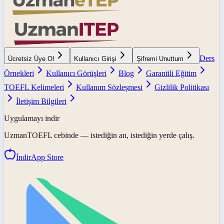
Ders
Ücretsiz Üye Ol
Kullanıcı Girişi
Şifremi Unuttum
Örnekleri
Kullanıcı Görüşleri
Blog
Garantili Eğitim
TOEFL Kelimeleri
Kullanım Sözleşmesi
Gizlilik Politikası
İletişim Bilgileri
Uygulamayı indir
UzmanTOEFL
cebinde — istediğin an, istediğin yerde çalış.
İndir
App Store