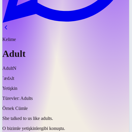
Kelime
Adult
Adult
N
ˈædʌlt
Yetişkin
Türevler:
Adults
Örnek Cümle
She talked to us like
adults
.
O bizimle
yetişkinler
gibi konuştu.