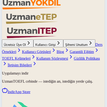
Ders
Ücretsiz Üye Ol
Kullanıcı Girişi
Şifremi Unuttum
Örnekleri
Kullanıcı Görüşleri
Blog
Garantili Eğitim
TOEFL Kelimeleri
Kullanım Sözleşmesi
Gizlilik Politikası
İletişim Bilgileri
Uygulamayı indir
UzmanTOEFL
cebinde — istediğin an, istediğin yerde çalış.
İndir
App Store