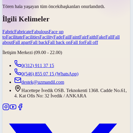
Tören hala yaşayan tüm
önceki
başkanları onurlandırdı.
İlgili Kelimeler
Fabric
Fabricate
Fabulous
Face up
to
Facilitate
Facilities
Facility
Fade
Fail
Faint
Fair
Faith
Fake
Fall
Fall
about
Fall apart
Fall back
Fall back on
Fall for
Fall off
İletişim Merkezi (09.00 - 22.00)
0(312) 911 37 15
0(546) 855 07 15
(WhatsApp)
destek@uzmandil.com
Hacettepe İvedik OSB. Teknokenti 1368. Cadde No.61,
4. Kat Ofis No: 32 İvedik / ANKARA