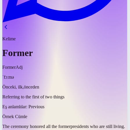
Kelime
Former
Former
Adj
ˈfɔːmə
Önceki, ilk,önceden
Referring to the first of two things
Eş anlamlılar:
Previous
Örnek Cümle
The ceremony honored all the
former
presidents who are still living.