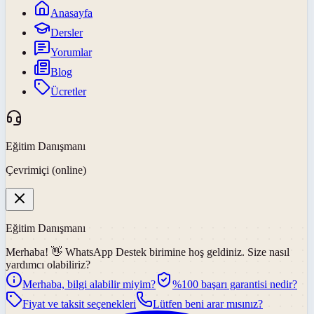
Anasayfa
Dersler
Yorumlar
Blog
Ücretler
Eğitim Danışmanı
Çevrimiçi (online)
Eğitim Danışmanı
Merhaba! 👋
WhatsApp Destek
birimine hoş geldiniz. Size nasıl
yardımcı olabiliriz?
Merhaba, bilgi alabilir miyim?
%100 başarı garantisi nedir?
Fiyat ve taksit seçenekleri
Lütfen beni arar mısınız?