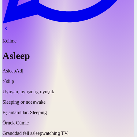
Kelime
Asleep
Asleep
Adj
əˈsliːp
Uyuyan, uyuşmuş, uyuşuk
Sleeping or not awake
Eş anlamlılar:
Sleeping
Örnek Cümle
Granddad fell
asleep
watching TV.