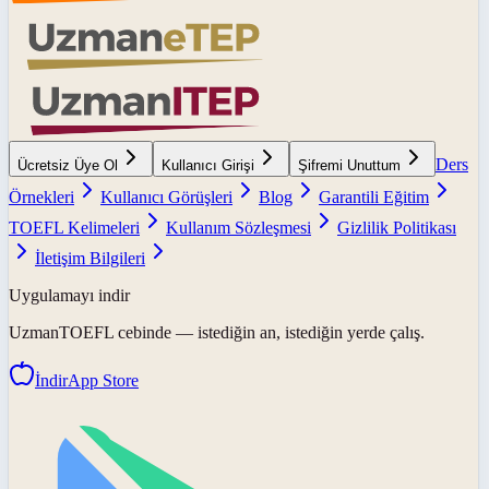
Ders
Ücretsiz Üye Ol
Kullanıcı Girişi
Şifremi Unuttum
Örnekleri
Kullanıcı Görüşleri
Blog
Garantili Eğitim
TOEFL Kelimeleri
Kullanım Sözleşmesi
Gizlilik Politikası
İletişim Bilgileri
Uygulamayı indir
UzmanTOEFL
cebinde — istediğin an, istediğin yerde çalış.
İndir
App Store