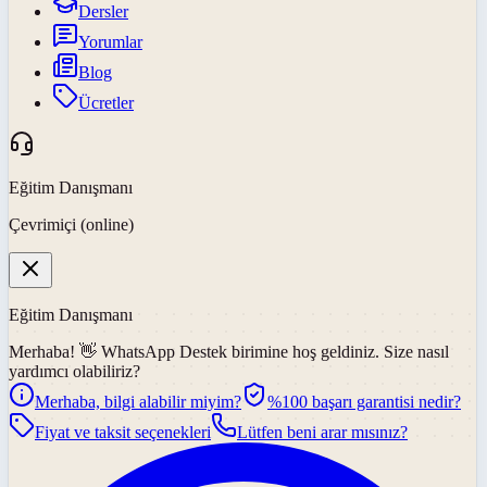
Dersler
Yorumlar
Blog
Ücretler
Eğitim Danışmanı
Çevrimiçi (online)
Eğitim Danışmanı
Merhaba! 👋
WhatsApp Destek
birimine hoş geldiniz. Size nasıl
yardımcı olabiliriz?
Merhaba, bilgi alabilir miyim?
%100 başarı garantisi nedir?
Fiyat ve taksit seçenekleri
Lütfen beni arar mısınız?