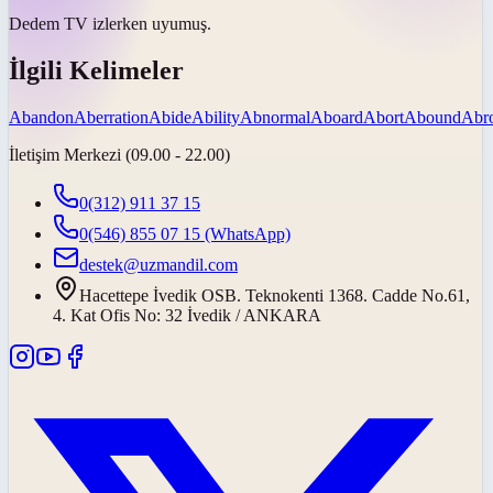
Dedem TV izlerken
uyumuş
.
İlgili Kelimeler
Abandon
Aberration
Abide
Ability
Abnormal
Aboard
Abort
Abound
Abr
İletişim Merkezi (09.00 - 22.00)
0(312) 911 37 15
0(546) 855 07 15
(WhatsApp)
destek@uzmandil.com
Hacettepe İvedik OSB. Teknokenti 1368. Cadde No.61,
4. Kat Ofis No: 32 İvedik / ANKARA