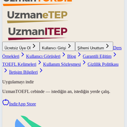
Ders
Ücretsiz Üye Ol
Kullanıcı Girişi
Şifremi Unuttum
Örnekleri
Kullanıcı Görüşleri
Blog
Garantili Eğitim
TOEFL Kelimeleri
Kullanım Sözleşmesi
Gizlilik Politikası
İletişim Bilgileri
Uygulamayı indir
UzmanTOEFL
cebinde — istediğin an, istediğin yerde çalış.
İndir
App Store