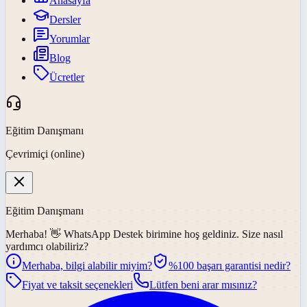
Anasayfa
Dersler
Yorumlar
Blog
Ücretler
Eğitim Danışmanı
Çevrimiçi (online)
Eğitim Danışmanı
Merhaba! 👋
WhatsApp Destek
birimine hoş geldiniz. Size nasıl
yardımcı olabiliriz?
Merhaba, bilgi alabilir miyim?
%100 başarı garantisi nedir?
Fiyat ve taksit seçenekleri
Lütfen beni arar mısınız?