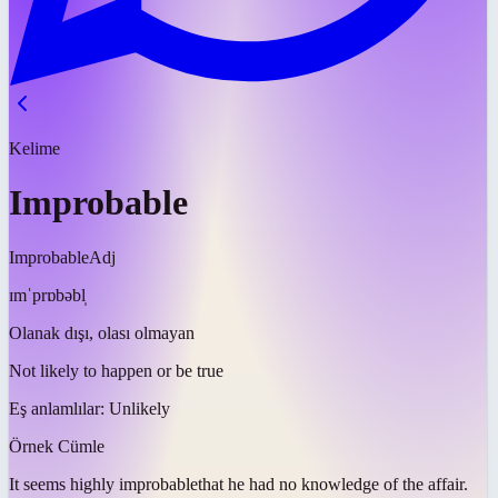
Kelime
Improbable
Improbable
Adj
ɪmˈprɒbəbl̩
Olanak dışı, olası olmayan
Not likely to happen or be true
Eş anlamlılar:
Unlikely
Örnek Cümle
It seems highly
improbable
that he had no knowledge of the affair.