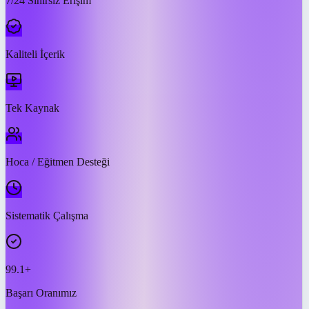
7/24 Sınırsız Erişim
Kaliteli İçerik
Tek Kaynak
Hoca / Eğitmen Desteği
Sistematik Çalışma
99.1+
Başarı Oranımız