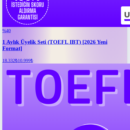
%
40
1 Aylık Üyelik Seti (TOEFL IBT) [2026 Yeni
Format]
18.332
₺
10.999
₺