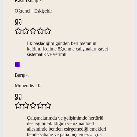
Rasim sualp
Y
.
Öğrenci · Eskişehir
İlk başladığım günden beri memnun
kaldım. Kelime öğrenme çalışmaları gayet
sistematik ve verimli.
B-
Barış
-
.
Mühendis · 0
Çalışmalarımda ve gelişimimde hertürlü
desteği bulabildiğim ve uzmantoefl
ailesininde benden esirgemediği emekleri
bende şahane ve paha biçilemez ... çok