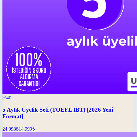
%
40
5 Aylık Üyelik Seti (TOEFL IBT) [2026 Yeni
Format]
24.998
₺
14.999
₺