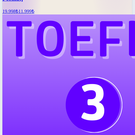
19.998
₺
11.999
₺