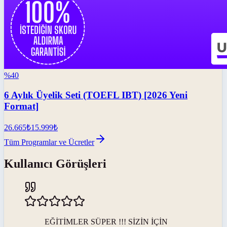
%
40
6 Aylık Üyelik Seti (TOEFL IBT) [2026 Yeni
Format]
26.665
₺
15.999
₺
Tüm Programlar ve Ücretler
Kullanıcı Görüşleri
EĞİTİMLER SÜPER !!! SİZİN İÇİN