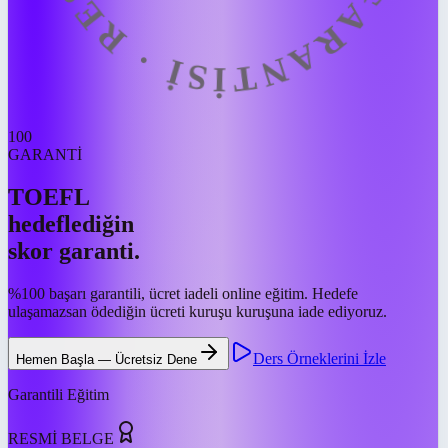
100
GARANTİ
TOEFL
hedeflediğin
skor garanti.
%100 başarı garantili, ücret iadeli online eğitim. Hedefe
ulaşamazsan ödediğin ücreti kuruşu kuruşuna iade ediyoruz.
Ders Örneklerini İzle
Hemen Başla — Ücretsiz Dene
Garantili Eğitim
RESMİ BELGE