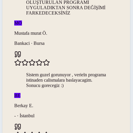
OLUŞTURULAN PROGRAMI
UYGULADIKTAN SONRA DEĞİŞİMİ
FARKEDECEKSİNİZ
MÖ
Mustafa murat
Ö
.
Bankaci · Bursa
Sistem guzel gorunuyor , verieln programa
istinaden calismalara baslayacagim.
Sonucu gorecegiz :)
BE
Berkay
E
.
- · İstanbul