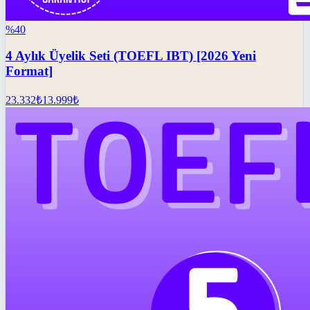
%
40
4 Aylık Üyelik Seti (TOEFL IBT) [2026 Yeni
Format]
23.332
₺
13.999
₺