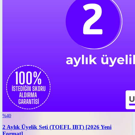
%
40
2 Aylık Üyelik Seti (TOEFL IBT) [2026 Yeni
Format]