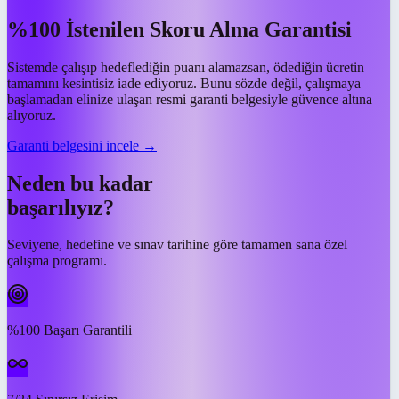
%100 İstenilen Skoru Alma Garantisi
Sistemde çalışıp hedeflediğin puanı alamazsan, ödediğin ücretin
tamamını kesintisiz iade ediyoruz. Bunu sözde değil, çalışmaya
başlamadan elinize ulaşan resmi garanti belgesiyle güvence altına
alıyoruz.
Garanti belgesini incele →
Neden bu kadar
başarılıyız?
Seviyene, hedefine ve sınav tarihine göre tamamen sana özel
çalışma programı.
%100 Başarı Garantili