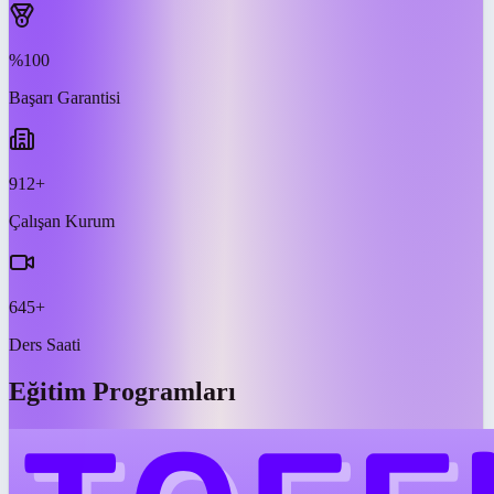
%100
Başarı Garantisi
912+
Çalışan Kurum
645+
Ders Saati
Eğitim Programları