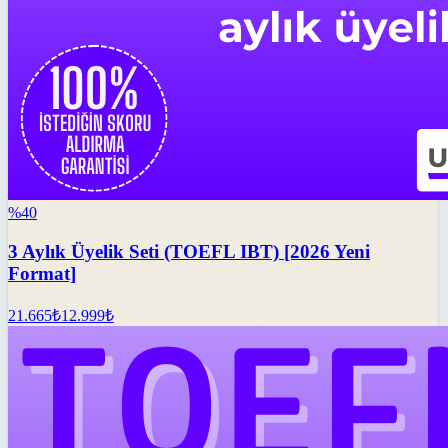
%
40
3 Aylık Üyelik Seti (TOEFL IBT) [2026 Yeni
Format]
21.665
₺
12.999
₺