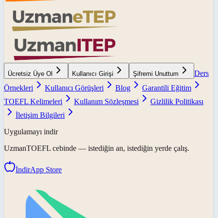
Ders
Ücretsiz Üye Ol
Kullanıcı Girişi
Şifremi Unuttum
Örnekleri
Kullanıcı Görüşleri
Blog
Garantili Eğitim
TOEFL Kelimeleri
Kullanım Sözleşmesi
Gizlilik Politikası
İletişim Bilgileri
Uygulamayı indir
UzmanTOEFL
cebinde — istediğin an, istediğin yerde çalış.
İndir
App Store