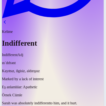
Kelime
Indifferent
Indifferent
Adj
ɪnˈdɪfrənt
Kayıtsız, ilgisiz, aldırışsız
Marked by a lack of interest
Eş anlamlılar:
Apathetic
Örnek Cümle
Sarah was absolutely
indifferent
to him, and it hurt.