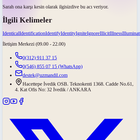
Sarah ona karşı kesin olarak
ilgisizdi
ve bu acı veriyor.
İlgili Kelimeler
Identical
Identification
Identify
Identity
Ignite
Ignore
Illicit
Illness
Illuminat
İletişim Merkezi (09.00 - 22.00)
0(312) 911 37 15
0(546) 855 07 15
(WhatsApp)
destek@uzmandil.com
Hacettepe İvedik OSB. Teknokenti 1368. Cadde No.61,
4. Kat Ofis No: 32 İvedik / ANKARA