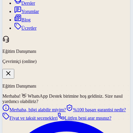
Dersler
Yorumlar
Blog
Ücretler
Eğitim Danışmanı
Çevrimiçi (online)
Eğitim Danışmanı
Merhaba! 👋
WhatsApp Destek
birimine hoş geldiniz. Size nasıl
yardımcı olabiliriz?
Merhaba, bilgi alabilir miyim?
%100 başarı garantisi nedir?
Fiyat ve taksit seçenekleri
Lütfen beni arar mısınız?