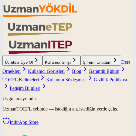
Ders
Ücretsiz Üye Ol
Kullanıcı Girişi
Şifremi Unuttum
Örnekleri
Kullanıcı Görüşleri
Blog
Garantili Eğitim
TOEFL Kelimeleri
Kullanım Sözleşmesi
Gizlilik Politikası
İletişim Bilgileri
Uygulamayı indir
UzmanTOEFL
cebinde — istediğin an, istediğin yerde çalış.
İndir
App Store