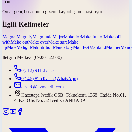
man.
Onlar genç bir adamın
gizemli
kayboluşunu araştırıyor.
İlgili Kelimeler
Magnet
Magnify
Magnitude
Major
Make for
Make fun of
Make off
with
Make out
Make over
Make sure
Make
up
Male
Malign
Malnutrition
Mandatory
Manifest
Mankind
Manner
Mano
İletişim Merkezi (09.00 - 22.00)
0(312) 911 37 15
0(546) 855 07 15
(WhatsApp)
destek@uzmandil.com
Hacettepe İvedik OSB. Teknokenti 1368. Cadde No.61,
4. Kat Ofis No: 32 İvedik / ANKARA