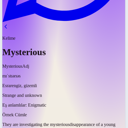
Kelime
Mysterious
Mysterious
Adj
mɪˈstɪərɪəs
Esrarengiz, gizemli
Strange and unknown
Eş anlamlılar:
Enigmatic
Örnek Cümle
They are investigating the
mysterious
disappearance of a young