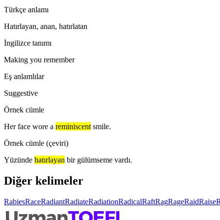
Türkçe anlamı
Hatırlayan, anan, hatırlatan
İngilizce tanımı
Making you remember
Eş anlamlılar
Suggestive
Örnek cümle
Her face wore a
reminiscent
smile.
Örnek cümle (çeviri)
Yüzünde
hatırlayan
bir gülümseme vardı.
Diğer kelimeler
Rabies
Race
Radiant
Radiate
Radiation
Radical
Raft
Rag
Rage
Raid
Raise