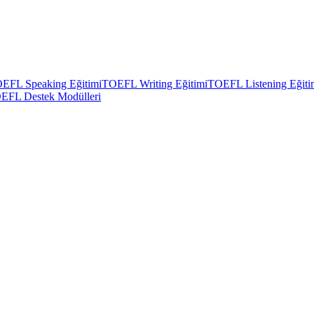
EFL Speaking Eğitimi
TOEFL Writing Eğitimi
TOEFL Listening Eğiti
EFL Destek Modülleri