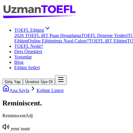
TOEFL Eğitimi
2026 TOEFL iBT Puan Hesaplama
TOEFL Deneme Testleri
TO
Eğitimi
Online Eğitimimiz Nasıl Çalışır?
TOEFL iBT Eğitimi
TO
TOEFL Nedir?
Ders Örnekleri
Yorumlar
Blog
Eğitim Setleri
Giriş Yap
Ücretsiz Üye Ol
Ana Sayfa
Kelime Listesi
Reminiscent
.
Reminiscent
Adj
ˌremɪˈnɪsnt