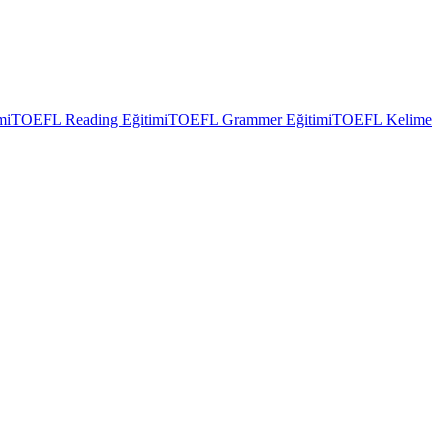
mi
TOEFL Reading Eğitimi
TOEFL Grammer Eğitimi
TOEFL Kelime