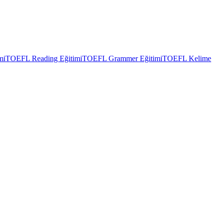
mi
TOEFL Reading Eğitimi
TOEFL Grammer Eğitimi
TOEFL Kelime