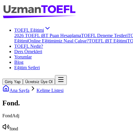
TOEFL Eğitimi
2026 TOEFL iBT Puan Hesaplama
TOEFL Deneme Testleri
TO
Eğitimi
Online Eğitimimiz Nasıl Çalışır?
TOEFL iBT Eğitimi
TO
TOEFL Nedir?
Ders Örnekleri
Yorumlar
Blog
Eğitim Setleri
Giriş Yap
Ücretsiz Üye Ol
Ana Sayfa
Kelime Listesi
Fond
.
Fond
Adj
fɒnd