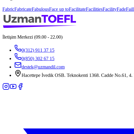
Fabric
Fabricate
Fabulous
Face up to
Facilitate
Facilities
Facility
Fade
Fail
İletişim Merkezi (09.00 - 22.00)
0(312) 911 37 15
0(850) 302 67 15
destek@uzmandil.com
Hacettepe İvedik OSB. Teknokenti 1368. Cadde No.61, 4