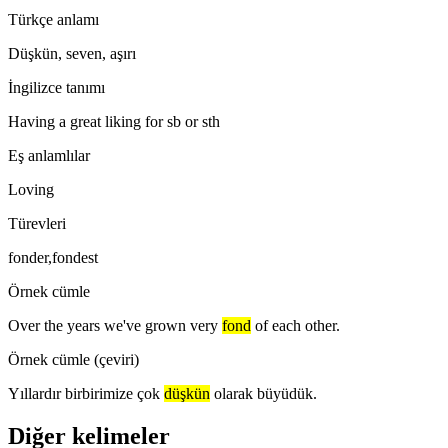
Türkçe anlamı
Düşkün, seven, aşırı
İngilizce tanımı
Having a great liking for sb or sth
Eş anlamlılar
Loving
Türevleri
fonder,fondest
Örnek cümle
Over the years we've grown very
fond
of each other.
Örnek cümle (çeviri)
Yıllardır birbirimize çok
düşkün
olarak büyüdük.
Diğer kelimeler