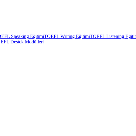
EFL Speaking Eğitimi
TOEFL Writing Eğitimi
TOEFL Listening Eğiti
EFL Destek Modülleri