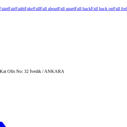
Faint
Fair
Faith
Fake
Fall
Fall about
Fall apart
Fall back
Fall back on
Fall for
. Kat Ofis No: 32 İvedik / ANKARA