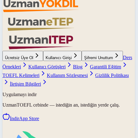
Ders
Ücretsiz Üye Ol
Kullanıcı Girişi
Şifremi Unuttum
Örnekleri
Kullanıcı Görüşleri
Blog
Garantili Eğitim
TOEFL Kelimeleri
Kullanım Sözleşmesi
Gizlilik Politikası
İletişim Bilgileri
Uygulamayı indir
UzmanTOEFL
cebinde — istediğin an, istediğin yerde çalış.
İndir
App Store