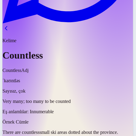
Kelime
Countless
Countless
Adj
ˈkaʊntləs
Sayısız, çok
Very many; too many to be counted
Eş anlamlılar:
Innumerable
Örnek Cümle
There are
countless
small ski areas dotted about the province.