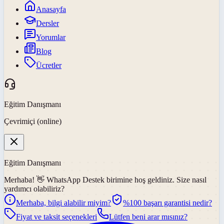
Anasayfa
Dersler
Yorumlar
Blog
Ücretler
Eğitim Danışmanı
Çevrimiçi (online)
Eğitim Danışmanı
Merhaba! 👋
WhatsApp Destek
birimine hoş geldiniz. Size nasıl
yardımcı olabiliriz?
Merhaba, bilgi alabilir miyim?
%100 başarı garantisi nedir?
Fiyat ve taksit seçenekleri
Lütfen beni arar mısınız?