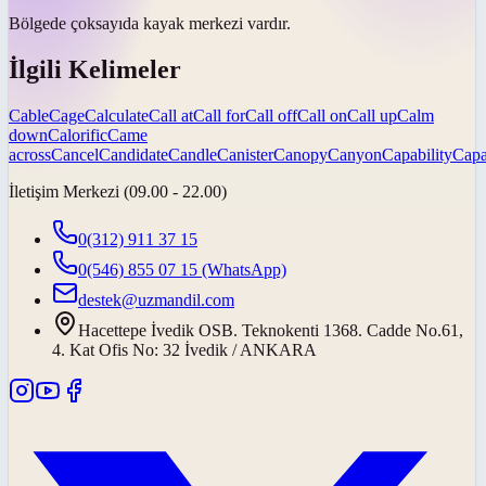
Bölgede
çok
sayıda kayak merkezi vardır.
İlgili Kelimeler
Cable
Cage
Calculate
Call at
Call for
Call off
Call on
Call up
Calm
down
Calorific
Came
across
Cancel
Candidate
Candle
Canister
Canopy
Canyon
Capability
Capa
İletişim Merkezi (09.00 - 22.00)
0(312) 911 37 15
0(546) 855 07 15
(WhatsApp)
destek@uzmandil.com
Hacettepe İvedik OSB. Teknokenti 1368. Cadde No.61,
4. Kat Ofis No: 32 İvedik / ANKARA