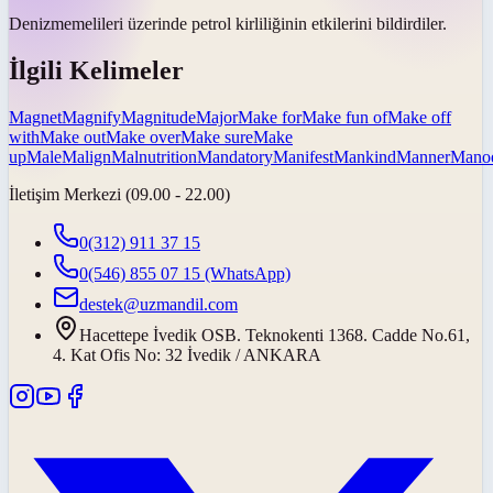
Deniz
memelileri üzerinde petrol kirliliğinin etkilerini bildirdiler.
İlgili Kelimeler
Magnet
Magnify
Magnitude
Major
Make for
Make fun of
Make off
with
Make out
Make over
Make sure
Make
up
Male
Malign
Malnutrition
Mandatory
Manifest
Mankind
Manner
Mano
İletişim Merkezi (09.00 - 22.00)
0(312) 911 37 15
0(546) 855 07 15
(WhatsApp)
destek@uzmandil.com
Hacettepe İvedik OSB. Teknokenti 1368. Cadde No.61,
4. Kat Ofis No: 32 İvedik / ANKARA