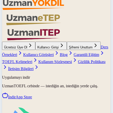
Ders
Ücretsiz Üye Ol
Kullanıcı Girişi
Şifremi Unuttum
Örnekleri
Kullanıcı Görüşleri
Blog
Garantili Eğitim
TOEFL Kelimeleri
Kullanım Sözleşmesi
Gizlilik Politikası
İletişim Bilgileri
Uygulamayı indir
UzmanTOEFL
cebinde — istediğin an, istediğin yerde çalış.
İndir
App Store