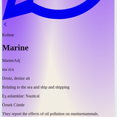
Kelime
Marine
Marine
Adj
məˈriːn
Deniz, denize ait
Relating to the sea and ship and shipping
Eş anlamlılar:
Nautical
Örnek Cümle
They report the effects of oil pollution on
marine
mammals.