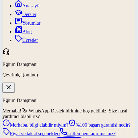
Anasayfa
Dersler
Yorumlar
Blog
Ücretler
Eğitim Danışmanı
Çevrimiçi (online)
Eğitim Danışmanı
Merhaba! 👋
WhatsApp Destek
birimine hoş geldiniz. Size nasıl
yardımcı olabiliriz?
Merhaba, bilgi alabilir miyim?
%100 başarı garantisi nedir?
Fiyat ve taksit seçenekleri
Lütfen beni arar mısınız?