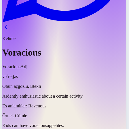
Kelime
Voracious
Voracious
Adj
vəˈreɪʃəs
Obur, açgözlü, istekli
Ardently enthusiastic about a certain activity
Eş anlamlılar:
Ravenous
Örnek Cümle
Kids can have
voracious
appetites.