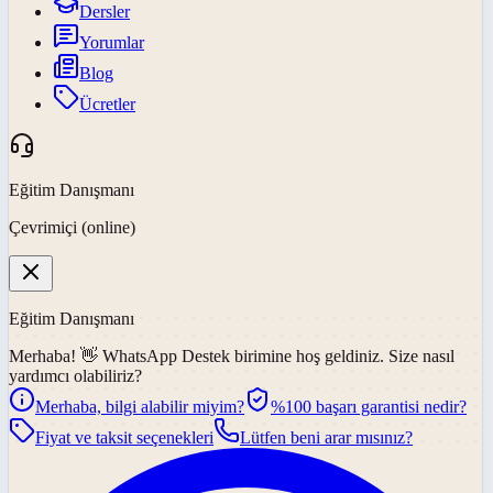
Dersler
Yorumlar
Blog
Ücretler
Eğitim Danışmanı
Çevrimiçi (online)
Eğitim Danışmanı
Merhaba! 👋
WhatsApp Destek
birimine hoş geldiniz. Size nasıl
yardımcı olabiliriz?
Merhaba, bilgi alabilir miyim?
%100 başarı garantisi nedir?
Fiyat ve taksit seçenekleri
Lütfen beni arar mısınız?