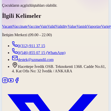
Çocukların
açgözlü
iştahları olabilir.
İlgili Kelimeler
Vacant
Vaccinate
Vaccine
Vain
Valid
Validity
Value
Vanish
Vaporize
Variet
İletişim Merkezi (09.00 - 22.00)
0(312) 911 37 15
0(546) 855 07 15
(WhatsApp)
destek@uzmandil.com
Hacettepe İvedik OSB. Teknokenti 1368. Cadde No.61,
4. Kat Ofis No: 32 İvedik / ANKARA