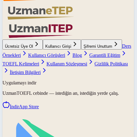
Ders
Ücretsiz Üye Ol
Kullanıcı Girişi
Şifremi Unuttum
Örnekleri
Kullanıcı Görüşleri
Blog
Garantili Eğitim
TOEFL Kelimeleri
Kullanım Sözleşmesi
Gizlilik Politikası
İletişim Bilgileri
Uygulamayı indir
UzmanTOEFL
cebinde — istediğin an, istediğin yerde çalış.
İndir
App Store