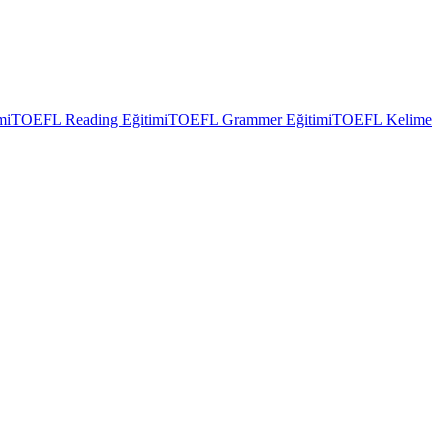
mi
TOEFL Reading Eğitimi
TOEFL Grammer Eğitimi
TOEFL Kelime