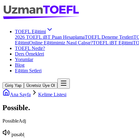
TOEFL Eğitimi
2026 TOEFL iBT Puan Hesaplama
TOEFL Deneme Testleri
TO
Eğitimi
Online Eğitimimiz Nasıl Çalışır?
TOEFL iBT Eğitimi
TO
TOEFL Nedir?
Ders Örnekleri
Yorumlar
Blog
Eğitim Setleri
Giriş Yap
Ücretsiz Üye Ol
Ana Sayfa
Kelime Listesi
Possible
.
Possible
Adj
ˈpɒsəbl̩