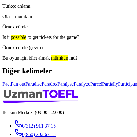
Türkçe anlamı
Olası, mümkün
Örnek cümle
Is it
possible
to get tickets for the game?
Örnek cümle (çeviri)
Bu oyun için bilet almak
mümkün
mü?
Diğer kelimeler
Pact
Pan out
Paradise
Paradox
Paralyse
Paralyze
Parcel
Partially
Participan
İletişim Merkezi (09.00 - 22.00)
0(312) 911 37 15
0(850) 302 67 15