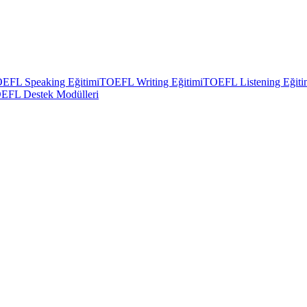
EFL Speaking Eğitimi
TOEFL Writing Eğitimi
TOEFL Listening Eğiti
EFL Destek Modülleri