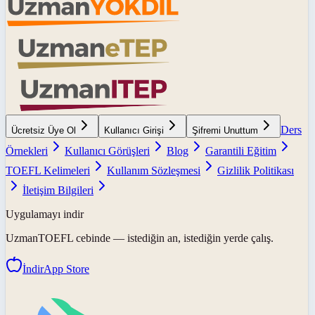
Ders
Ücretsiz Üye Ol
Kullanıcı Girişi
Şifremi Unuttum
Örnekleri
Kullanıcı Görüşleri
Blog
Garantili Eğitim
TOEFL Kelimeleri
Kullanım Sözleşmesi
Gizlilik Politikası
İletişim Bilgileri
Uygulamayı indir
UzmanTOEFL
cebinde — istediğin an, istediğin yerde çalış.
İndir
App Store