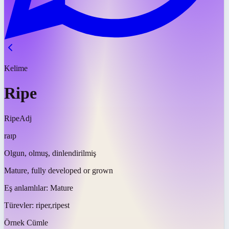
Kelime
Ripe
Ripe
Adj
raɪp
Olgun, olmuş, dinlendirilmiş
Mature, fully developed or grown
Eş anlamlılar:
Mature
Türevler:
riper,ripest
Örnek Cümle