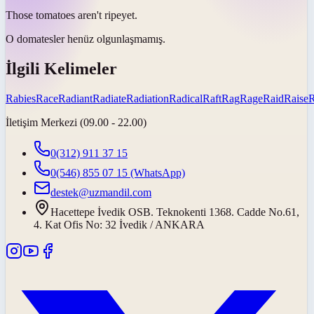
Those tomatoes aren't
ripe
yet.
O domatesler henüz
olgunlaşmamış
.
İlgili Kelimeler
Rabies
Race
Radiant
Radiate
Radiation
Radical
Raft
Rag
Rage
Raid
Raise
İletişim Merkezi (09.00 - 22.00)
0(312) 911 37 15
0(546) 855 07 15
(WhatsApp)
destek@uzmandil.com
Hacettepe İvedik OSB. Teknokenti 1368. Cadde No.61,
4. Kat Ofis No: 32 İvedik / ANKARA