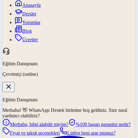
Anasayfa
Dersler
Yorumlar
Blog
Ücretler
Eğitim Danışmanı
Çevrimiçi (online)
Eğitim Danışmanı
Merhaba! 👋
WhatsApp Destek
birimine hoş geldiniz. Size nasıl
yardımcı olabiliriz?
Merhaba, bilgi alabilir miyim?
%100 başarı garantisi nedir?
Fiyat ve taksit seçenekleri
Lütfen beni arar mısınız?