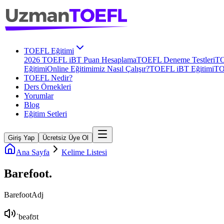
TOEFL Eğitimi
2026 TOEFL iBT Puan Hesaplama
TOEFL Deneme Testleri
TO
Eğitimi
Online Eğitimimiz Nasıl Çalışır?
TOEFL iBT Eğitimi
TO
TOEFL Nedir?
Ders Örnekleri
Yorumlar
Blog
Eğitim Setleri
Giriş Yap
Ücretsiz Üye Ol
Ana Sayfa
Kelime Listesi
Barefoot
.
Barefoot
Adj
ˈbeəfʊt