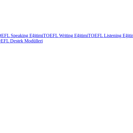
EFL Speaking Eğitimi
TOEFL Writing Eğitimi
TOEFL Listening Eğiti
EFL Destek Modülleri