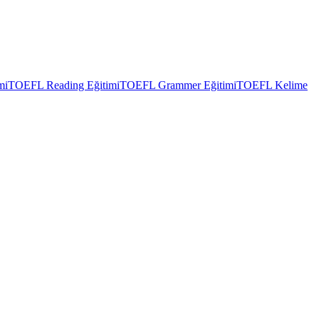
mi
TOEFL Reading Eğitimi
TOEFL Grammer Eğitimi
TOEFL Kelime