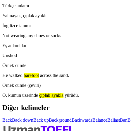
Türkçe anlamı
Yalınayak, çıplak ayaklı
İngilizce tanımı
Not wearing any shoes or socks
Eş anlamlılar
Unshod
Örnek cümle
He walked
barefoot
across the sand.
Örnek cümle (çeviri)
O, kumun üzerinde
çıplak ayakla
yürüdü.
Diğer kelimeler
Back
Back down
Back up
Background
Backwards
Balance
Ballast
Ban
B