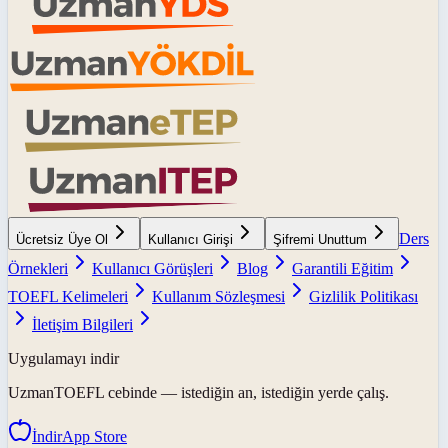
Ders
Ücretsiz Üye Ol
Kullanıcı Girişi
Şifremi Unuttum
Örnekleri
Kullanıcı Görüşleri
Blog
Garantili Eğitim
TOEFL Kelimeleri
Kullanım Sözleşmesi
Gizlilik Politikası
İletişim Bilgileri
Uygulamayı indir
UzmanTOEFL
cebinde — istediğin an, istediğin yerde çalış.
İndir
App Store