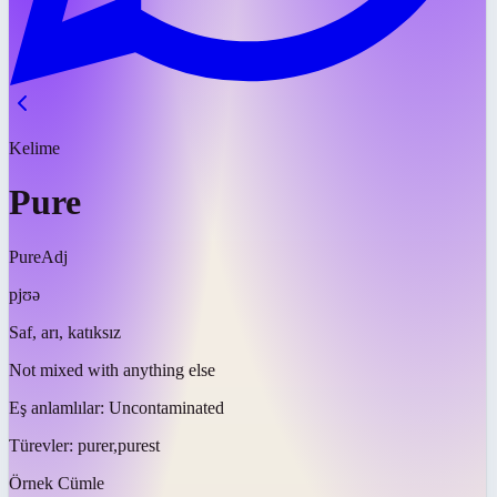
Kelime
Pure
Pure
Adj
pjʊə
Saf, arı, katıksız
Not mixed with anything else
Eş anlamlılar:
Uncontaminated
Türevler:
purer,purest
Örnek Cümle