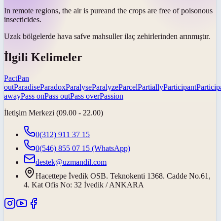
In remote regions, the air is
pure
and the crops are free of poisonous
insecticides.
Uzak bölgelerde hava
saf
ve mahsuller ilaç zehirlerinden arınmıştır.
İlgili Kelimeler
Pact
Pan
out
Paradise
Paradox
Paralyse
Paralyze
Parcel
Partially
Participant
Particip
away
Pass on
Pass out
Pass over
Passion
İletişim Merkezi (09.00 - 22.00)
0(312) 911 37 15
0(546) 855 07 15
(WhatsApp)
destek@uzmandil.com
Hacettepe İvedik OSB. Teknokenti 1368. Cadde No.61,
4. Kat Ofis No: 32 İvedik / ANKARA