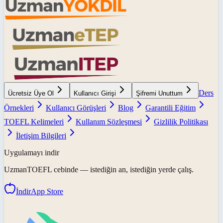
Ders
Ücretsiz Üye Ol
Kullanıcı Girişi
Şifremi Unuttum
Örnekleri
Kullanıcı Görüşleri
Blog
Garantili Eğitim
TOEFL Kelimeleri
Kullanım Sözleşmesi
Gizlilik Politikası
İletişim Bilgileri
Uygulamayı indir
UzmanTOEFL
cebinde — istediğin an, istediğin yerde çalış.
İndir
App Store