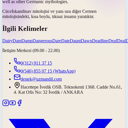
well as other Germanic mythologies.
Cüce
İskandinav mitolojisi ve yanı sıra diğer Cermen
mitolojisindeki, kısa boylu, tıknaz insansı yaratıktır.
İlgili Kelimeler
Dairy
Dam
Damp
Dangerous
Dare
Date
Daunt
Dawn
Deadline
Deaf
Deal
İletişim Merkezi (09.00 - 22.00)
0(312) 911 37 15
0(546) 855 07 15
(WhatsApp)
destek@uzmandil.com
Hacettepe İvedik OSB. Teknokenti 1368. Cadde No.61,
4. Kat Ofis No: 32 İvedik / ANKARA