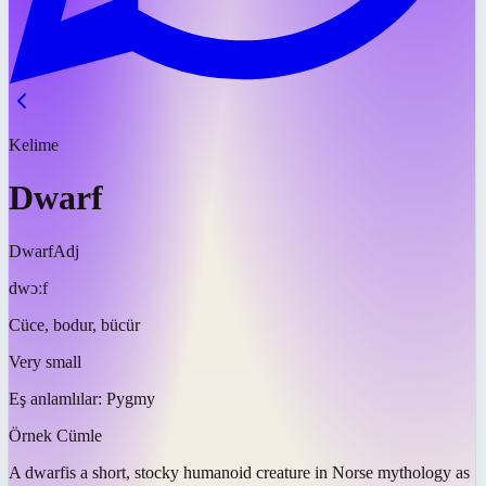
Kelime
Dwarf
Dwarf
Adj
dwɔːf
Cüce, bodur, bücür
Very small
Eş anlamlılar:
Pygmy
Örnek Cümle
A
dwarf
is a short, stocky humanoid creature in Norse mythology as