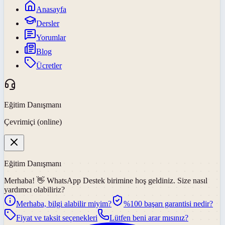
Anasayfa
Dersler
Yorumlar
Blog
Ücretler
Eğitim Danışmanı
Çevrimiçi (online)
Eğitim Danışmanı
Merhaba! 👋
WhatsApp Destek
birimine hoş geldiniz. Size nasıl
yardımcı olabiliriz?
Merhaba, bilgi alabilir miyim?
%100 başarı garantisi nedir?
Fiyat ve taksit seçenekleri
Lütfen beni arar mısınız?