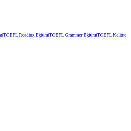
mi
TOEFL Reading Eğitimi
TOEFL Grammer Eğitimi
TOEFL Kelime