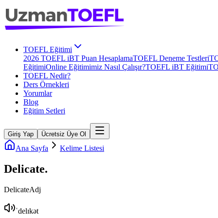
TOEFL Eğitimi
2026 TOEFL iBT Puan Hesaplama
TOEFL Deneme Testleri
TO
Eğitimi
Online Eğitimimiz Nasıl Çalışır?
TOEFL iBT Eğitimi
TO
TOEFL Nedir?
Ders Örnekleri
Yorumlar
Blog
Eğitim Setleri
Giriş Yap
Ücretsiz Üye Ol
Ana Sayfa
Kelime Listesi
Delicate
.
Delicate
Adj
ˈdelɪkət