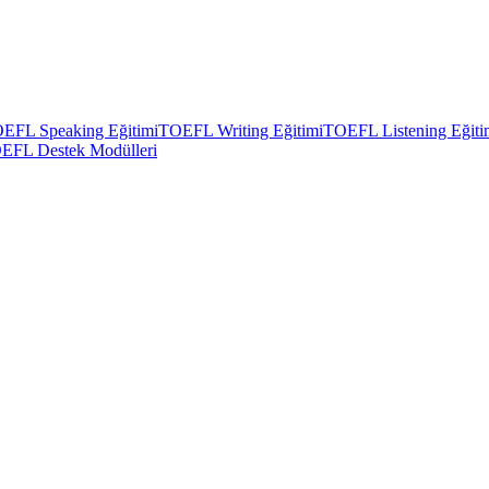
EFL Speaking Eğitimi
TOEFL Writing Eğitimi
TOEFL Listening Eğiti
EFL Destek Modülleri