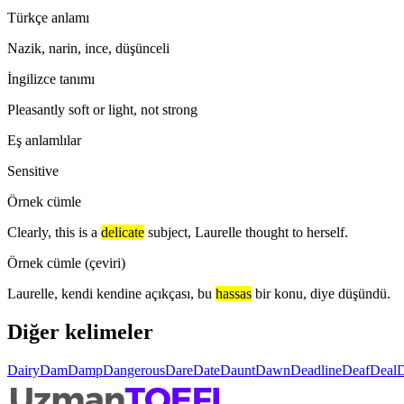
Türkçe anlamı
Nazik, narin, ince, düşünceli
İngilizce tanımı
Pleasantly soft or light, not strong
Eş anlamlılar
Sensitive
Örnek cümle
Clearly, this is a
delicate
subject, Laurelle thought to herself.
Örnek cümle (çeviri)
Laurelle, kendi kendine açıkçası, bu
hassas
bir konu, diye düşündü.
Diğer kelimeler
Dairy
Dam
Damp
Dangerous
Dare
Date
Daunt
Dawn
Deadline
Deaf
Deal