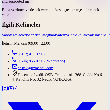
and supported me.
Bana yardımcı ve destek veren herkese
içten
bir teşekkür etmek
istiyorum.
İlgili Kelimeler
Sabotage
Sacred
Sacrifice
Safeguard
Safety
Saint
Sake
Sale
Salesman
Salin
İletişim Merkezi (09.00 - 22.00)
0(312) 911 37 15
0(546) 855 07 15
(WhatsApp)
destek@uzmandil.com
Hacettepe İvedik OSB. Teknokenti 1368. Cadde No.61,
4. Kat Ofis No: 32 İvedik / ANKARA