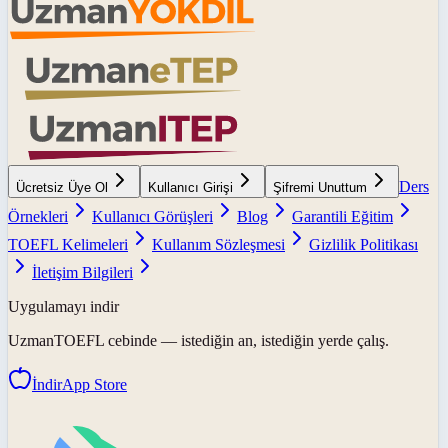
Ders
Ücretsiz Üye Ol
Kullanıcı Girişi
Şifremi Unuttum
Örnekleri
Kullanıcı Görüşleri
Blog
Garantili Eğitim
TOEFL Kelimeleri
Kullanım Sözleşmesi
Gizlilik Politikası
İletişim Bilgileri
Uygulamayı indir
UzmanTOEFL
cebinde — istediğin an, istediğin yerde çalış.
İndir
App Store