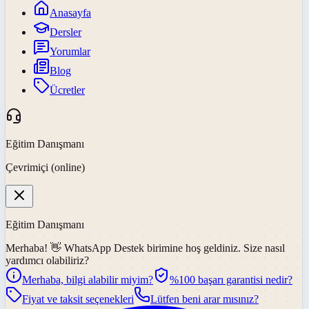
Anasayfa
Dersler
Yorumlar
Blog
Ücretler
Eğitim Danışmanı
Çevrimiçi (online)
Eğitim Danışmanı
Merhaba! 👋
WhatsApp Destek
birimine hoş geldiniz. Size nasıl
yardımcı olabiliriz?
Merhaba, bilgi alabilir miyim?
%100 başarı garantisi nedir?
Fiyat ve taksit seçenekleri
Lütfen beni arar mısınız?