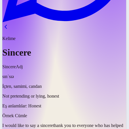
Kelime
Sincere
Sincere
Adj
sɪnˈsɪə
İçten, samimi, candan
Not pretending or lying, honest
Eş anlamlılar:
Honest
Örnek Cümle
I would like to say a
sincere
thank you to everyone who has helped