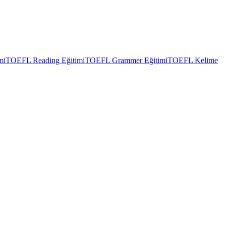
mi
TOEFL Reading Eğitimi
TOEFL Grammer Eğitimi
TOEFL Kelime