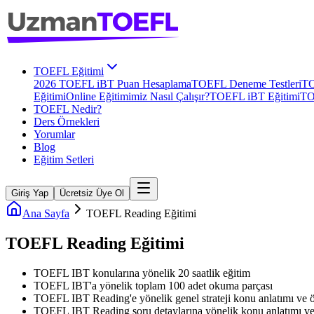
TOEFL Eğitimi
2026 TOEFL iBT Puan Hesaplama
TOEFL Deneme Testleri
TO
Eğitimi
Online Eğitimimiz Nasıl Çalışır?
TOEFL iBT Eğitimi
TO
TOEFL Nedir?
Ders Örnekleri
Yorumlar
Blog
Eğitim Setleri
Giriş Yap
Ücretsiz Üye Ol
Ana Sayfa
TOEFL Reading Eğitimi
TOEFL Reading Eğitimi
TOEFL IBT konularına yönelik 20 saatlik eğitim
TOEFL IBT'a yönelik toplam 100 adet okuma parçası
TOEFL IBT Reading'e yönelik genel strateji konu anlatımı ve 
TOEFL IBT Reading soru detaylarına yönelik konu anlatımı ve