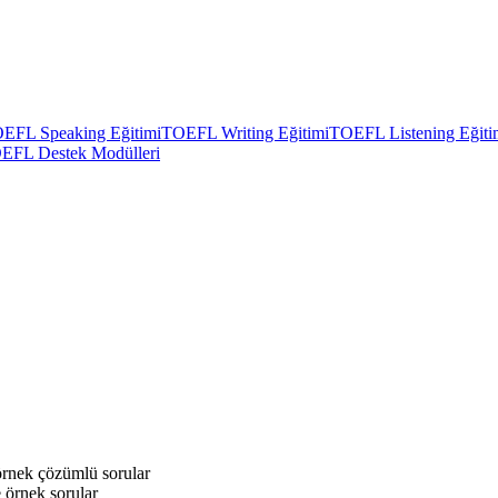
EFL Speaking Eğitimi
TOEFL Writing Eğitimi
TOEFL Listening Eğiti
EFL Destek Modülleri
örnek çözümlü sorular
 örnek sorular