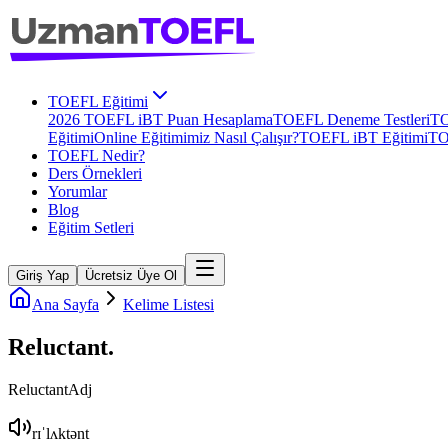
TOEFL Eğitimi
2026 TOEFL iBT Puan Hesaplama
TOEFL Deneme Testleri
TO
Eğitimi
Online Eğitimimiz Nasıl Çalışır?
TOEFL iBT Eğitimi
TO
TOEFL Nedir?
Ders Örnekleri
Yorumlar
Blog
Eğitim Setleri
Giriş Yap
Ücretsiz Üye Ol
Ana Sayfa
Kelime Listesi
Reluctant
.
Reluctant
Adj
rɪˈlʌktənt