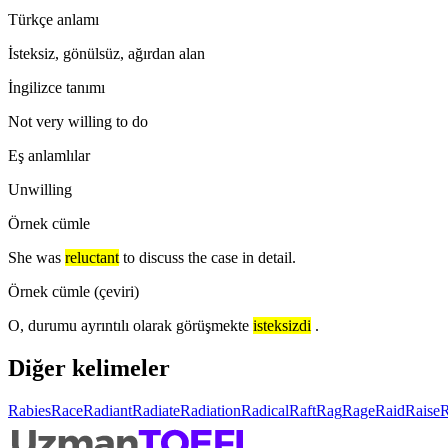
Türkçe anlamı
İsteksiz, gönülsüz, ağırdan alan
İngilizce tanımı
Not very willing to do
Eş anlamlılar
Unwilling
Örnek cümle
She was
reluctant
to discuss the case in detail.
Örnek cümle (çeviri)
O, durumu ayrıntılı olarak görüşmekte
isteksizdi
.
Diğer kelimeler
Rabies
Race
Radiant
Radiate
Radiation
Radical
Raft
Rag
Rage
Raid
Raise