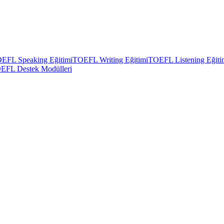
EFL Speaking Eğitimi
TOEFL Writing Eğitimi
TOEFL Listening Eğiti
EFL Destek Modülleri