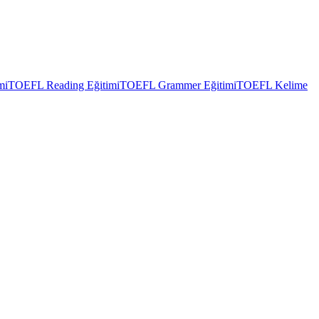
mi
TOEFL Reading Eğitimi
TOEFL Grammer Eğitimi
TOEFL Kelime