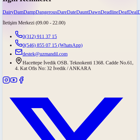
Dairy
Dam
Damp
Dangerous
Dare
Date
Daunt
Dawn
Deadline
Deaf
Deal
İletişim Merkezi (09.00 - 22.00)
0(312) 911 37 15
0(546) 855 07 15
(WhatsApp)
destek@uzmandil.com
Hacettepe İvedik OSB. Teknokenti 1368. Cadde No.61,
4. Kat Ofis No: 32 İvedik / ANKARA