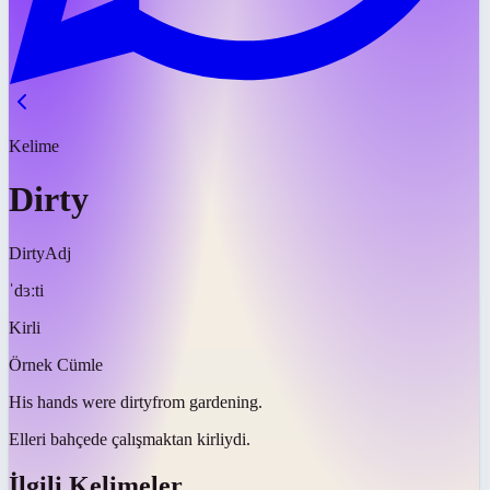
Kelime
Dirty
Dirty
Adj
ˈdɜːti
Kirli
Örnek Cümle
His hands were
dirty
from gardening.
Elleri bahçede çalışmaktan
kirliydi
.
İlgili Kelimeler