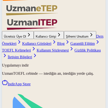
Ders
Ücretsiz Üye Ol
Kullanıcı Girişi
Şifremi Unuttum
Örnekleri
Kullanıcı Görüşleri
Blog
Garantili Eğitim
TOEFL Kelimeleri
Kullanım Sözleşmesi
Gizlilik Politikası
İletişim Bilgileri
Uygulamayı indir
UzmanTOEFL
cebinde — istediğin an, istediğin yerde çalış.
İndir
App Store