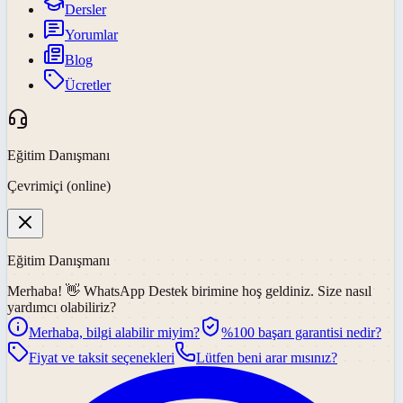
Dersler
Yorumlar
Blog
Ücretler
Eğitim Danışmanı
Çevrimiçi (online)
Eğitim Danışmanı
Merhaba! 👋
WhatsApp Destek
birimine hoş geldiniz. Size nasıl
yardımcı olabiliriz?
Merhaba, bilgi alabilir miyim?
%100 başarı garantisi nedir?
Fiyat ve taksit seçenekleri
Lütfen beni arar mısınız?