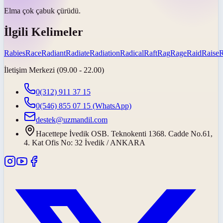
Elma çok çabuk
çürüdü
.
İlgili Kelimeler
Rabies
Race
Radiant
Radiate
Radiation
Radical
Raft
Rag
Rage
Raid
Raise
İletişim Merkezi (09.00 - 22.00)
0(312) 911 37 15
0(546) 855 07 15
(WhatsApp)
destek@uzmandil.com
Hacettepe İvedik OSB. Teknokenti 1368. Cadde No.61,
4. Kat Ofis No: 32 İvedik / ANKARA