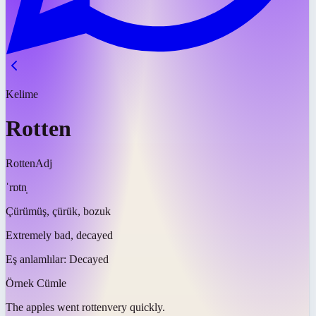
Kelime
Rotten
Rotten
Adj
ˈrɒtn̩
Çürümüş, çürük, bozuk
Extremely bad, decayed
Eş anlamlılar:
Decayed
Örnek Cümle
The apples went
rotten
very quickly.