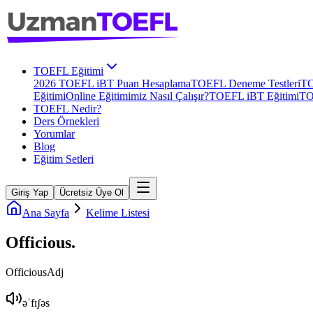
TOEFL Eğitimi
2026 TOEFL iBT Puan Hesaplama
TOEFL Deneme Testleri
TO
Eğitimi
Online Eğitimimiz Nasıl Çalışır?
TOEFL iBT Eğitimi
TO
TOEFL Nedir?
Ders Örnekleri
Yorumlar
Blog
Eğitim Setleri
Giriş Yap
Ücretsiz Üye Ol
Ana Sayfa
Kelime Listesi
Officious
.
Officious
Adj
əˈfɪʃəs