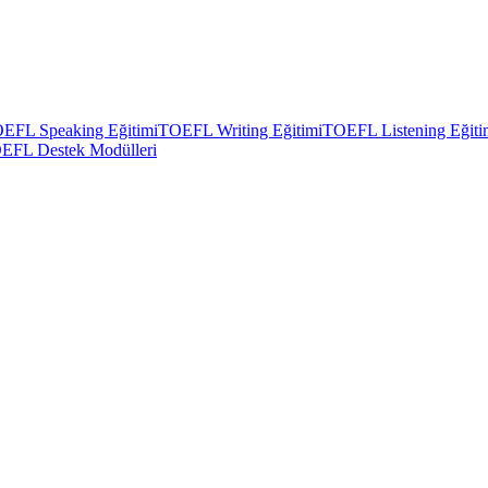
EFL Speaking Eğitimi
TOEFL Writing Eğitimi
TOEFL Listening Eğiti
EFL Destek Modülleri