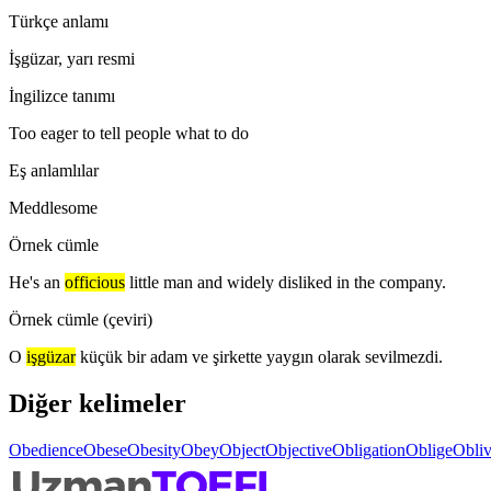
Türkçe anlamı
İşgüzar, yarı resmi
İngilizce tanımı
Too eager to tell people what to do
Eş anlamlılar
Meddlesome
Örnek cümle
He's an
officious
little man and widely disliked in the company.
Örnek cümle (çeviri)
O
işgüzar
küçük bir adam ve şirkette yaygın olarak sevilmezdi.
Diğer kelimeler
Obedience
Obese
Obesity
Obey
Object
Objective
Obligation
Oblige
Obliv