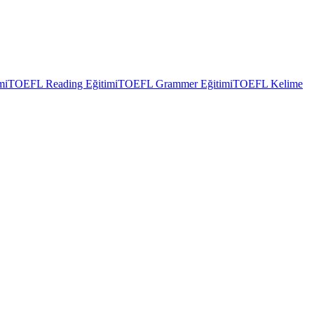
mi
TOEFL Reading Eğitimi
TOEFL Grammer Eğitimi
TOEFL Kelime