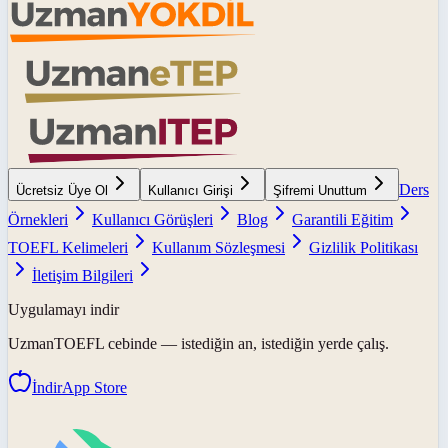
Ders
Ücretsiz Üye Ol
Kullanıcı Girişi
Şifremi Unuttum
Örnekleri
Kullanıcı Görüşleri
Blog
Garantili Eğitim
TOEFL Kelimeleri
Kullanım Sözleşmesi
Gizlilik Politikası
İletişim Bilgileri
Uygulamayı indir
UzmanTOEFL
cebinde — istediğin an, istediğin yerde çalış.
İndir
App Store