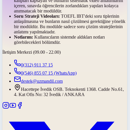
kalıpları kapsayan ve bunların sistematik video anlatımlarını
içeren, sınavda öğrencilerin zorlandıkları yapıları kolayca
anımsatacak bir modüldür.
Soru Strateji Videoları:
TOEFL IBT'deki soru tiplerinin
anlaşılmasına ve bunların nasıl çözülmesi gerektiğine yönelik
bir modüldür. Bu modülde sadece soru çözüm stratejilerinin
anlatımı yapılmaktadır.
Notlarım:
Kullanıcıların sistemde aldıkları notları
görebilecekleri bölümdür.
İletişim Merkezi (09.00 - 22.00)
0(312) 911 37 15
0(546) 855 07 15
(WhatsApp)
destek@uzmandil.com
Hacettepe İvedik OSB. Teknokenti 1368. Cadde No.61,
4. Kat Ofis No: 32 İvedik / ANKARA