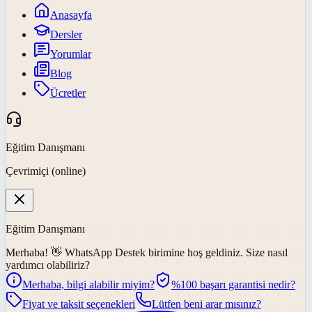
Anasayfa
Dersler
Yorumlar
Blog
Ücretler
Eğitim Danışmanı
Çevrimiçi (online)
Eğitim Danışmanı
Merhaba! 👋
WhatsApp Destek
birimine hoş geldiniz. Size nasıl
yardımcı olabiliriz?
Merhaba, bilgi alabilir miyim?
%100 başarı garantisi nedir?
Fiyat ve taksit seçenekleri
Lütfen beni arar mısınız?