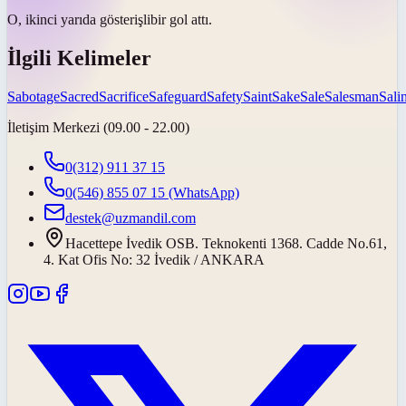
O, ikinci yarıda
gösterişli
bir gol attı.
İlgili Kelimeler
Sabotage
Sacred
Sacrifice
Safeguard
Safety
Saint
Sake
Sale
Salesman
Salin
İletişim Merkezi (09.00 - 22.00)
0(312) 911 37 15
0(546) 855 07 15
(WhatsApp)
destek@uzmandil.com
Hacettepe İvedik OSB. Teknokenti 1368. Cadde No.61,
4. Kat Ofis No: 32 İvedik / ANKARA