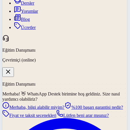
Dersler
Yorumlar
Blog
Ücretler
Eğitim Danışmanı
Çevrimiçi (online)
Eğitim Danışmanı
Merhaba! 👋
WhatsApp Destek
birimine hoş geldiniz. Size nasıl
yardımcı olabiliriz?
Merhaba, bilgi alabilir miyim?
%100 başarı garantisi nedir?
Fiyat ve taksit seçenekleri
Lütfen beni arar mısınız?