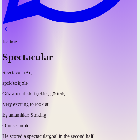
Kelime
Spectacular
Spectacular
Adj
spekˈtækjʊlə
Göz alıcı, dikkat çekici, gösterişli
Very exciting to look at
Eş anlamlılar:
Striking
Örnek Cümle
He scored a
spectacular
goal in the second half.