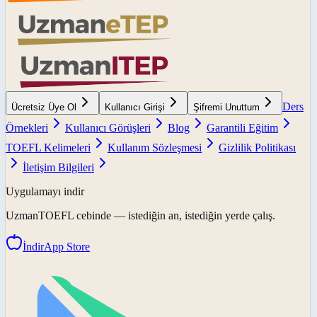
Ders
Ücretsiz Üye Ol
Kullanıcı Girişi
Şifremi Unuttum
Örnekleri
Kullanıcı Görüşleri
Blog
Garantili Eğitim
TOEFL Kelimeleri
Kullanım Sözleşmesi
Gizlilik Politikası
İletişim Bilgileri
Uygulamayı indir
UzmanTOEFL
cebinde — istediğin an, istediğin yerde çalış.
İndir
App Store