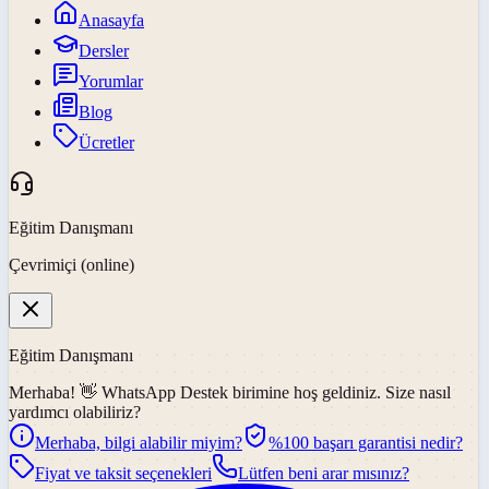
Anasayfa
Dersler
Yorumlar
Blog
Ücretler
Eğitim Danışmanı
Çevrimiçi (online)
Eğitim Danışmanı
Merhaba! 👋
WhatsApp Destek
birimine hoş geldiniz. Size nasıl
yardımcı olabiliriz?
Merhaba, bilgi alabilir miyim?
%100 başarı garantisi nedir?
Fiyat ve taksit seçenekleri
Lütfen beni arar mısınız?