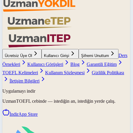
Ders
Ücretsiz Üye Ol
Kullanıcı Girişi
Şifremi Unuttum
Örnekleri
Kullanıcı Görüşleri
Blog
Garantili Eğitim
TOEFL Kelimeleri
Kullanım Sözleşmesi
Gizlilik Politikası
İletişim Bilgileri
Uygulamayı indir
UzmanTOEFL
cebinde — istediğin an, istediğin yerde çalış.
İndir
App Store