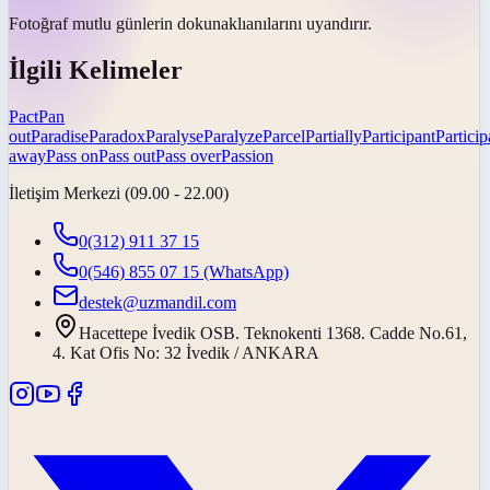
Fotoğraf mutlu günlerin
dokunaklı
anılarını uyandırır.
İlgili Kelimeler
Pact
Pan
out
Paradise
Paradox
Paralyse
Paralyze
Parcel
Partially
Participant
Particip
away
Pass on
Pass out
Pass over
Passion
İletişim Merkezi (09.00 - 22.00)
0(312) 911 37 15
0(546) 855 07 15
(WhatsApp)
destek@uzmandil.com
Hacettepe İvedik OSB. Teknokenti 1368. Cadde No.61,
4. Kat Ofis No: 32 İvedik / ANKARA