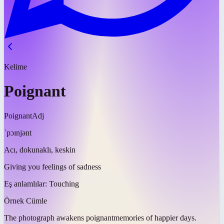
Kelime
Poignant
Poignant
Adj
ˈpɔɪnjənt
Acı, dokunaklı, keskin
Giving you feelings of sadness
Eş anlamlılar:
Touching
Örnek Cümle
The photograph awakens
poignant
memories of happier days.