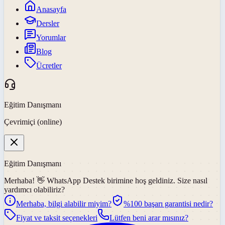
Anasayfa
Dersler
Yorumlar
Blog
Ücretler
Eğitim Danışmanı
Çevrimiçi (online)
Eğitim Danışmanı
Merhaba! 👋
WhatsApp Destek
birimine hoş geldiniz. Size nasıl
yardımcı olabiliriz?
Merhaba, bilgi alabilir miyim?
%100 başarı garantisi nedir?
Fiyat ve taksit seçenekleri
Lütfen beni arar mısınız?