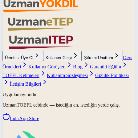
Ders
Ücretsiz Üye Ol
Kullanıcı Girişi
Şifremi Unuttum
Örnekleri
Kullanıcı Görüşleri
Blog
Garantili Eğitim
TOEFL Kelimeleri
Kullanım Sözleşmesi
Gizlilik Politikası
İletişim Bilgileri
Uygulamayı indir
UzmanTOEFL
cebinde — istediğin an, istediğin yerde çalış.
İndir
App Store