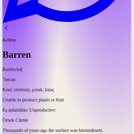
Kelime
Barren
Barren
Adj
ˈbærən
Kısır, verimsiz, çorak, kıraç
Unable to produce plants or fruit
Eş anlamlılar:
Unproductive
Örnek Cümle
Thousands of years ago the surface was
barren
desert.