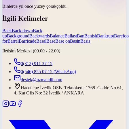
Binlerce yıl önce yüzey
çorak
çöldü.
İlgili Kelimeler
Back
Back down
Back
up
Background
Backwards
Balance
Ballast
Ban
Banish
Bankrupt
Barefoo
for
Barrel
Barricade
Basal
Base
Base on
Basin
Basis
İletişim Merkezi (09.00 - 22.00)
0(312) 911 37 15
0(546) 855 07 15
(WhatsApp)
destek@uzmandil.com
Hacettepe İvedik OSB. Teknokenti 1368. Cadde No.61,
4. Kat Ofis No: 32 İvedik / ANKARA