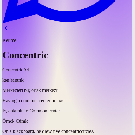
Kelime
Concentric
Concentric
Adj
kənˈsentrɪk
Merkezleri bir, ortak merkezli
Having a common center or axis
Eş anlamlılar:
Common center
Örnek Cümle
On a blackboard, he drew five
concentric
circles.