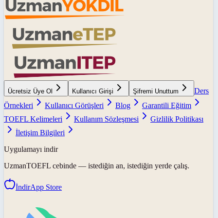
Ders
Ücretsiz Üye Ol
Kullanıcı Girişi
Şifremi Unuttum
Örnekleri
Kullanıcı Görüşleri
Blog
Garantili Eğitim
TOEFL Kelimeleri
Kullanım Sözleşmesi
Gizlilik Politikası
İletişim Bilgileri
Uygulamayı indir
UzmanTOEFL
cebinde — istediğin an, istediğin yerde çalış.
İndir
App Store