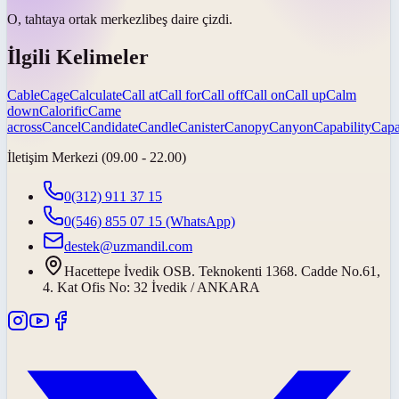
O, tahtaya ortak
merkezli
beş daire çizdi.
İlgili Kelimeler
Cable
Cage
Calculate
Call at
Call for
Call off
Call on
Call up
Calm
down
Calorific
Came
across
Cancel
Candidate
Candle
Canister
Canopy
Canyon
Capability
Capa
İletişim Merkezi (09.00 - 22.00)
0(312) 911 37 15
0(546) 855 07 15
(WhatsApp)
destek@uzmandil.com
Hacettepe İvedik OSB. Teknokenti 1368. Cadde No.61,
4. Kat Ofis No: 32 İvedik / ANKARA