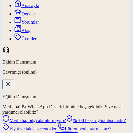
Anasayfa
Dersler
Yorumlar
Blog
Ücretler
Eğitim Danışmanı
Çevrimiçi (online)
Eğitim Danışmanı
Merhaba! 👋
WhatsApp Destek
birimine hoş geldiniz. Size nasıl
yardımcı olabiliriz?
Merhaba, bilgi alabilir miyim?
%100 başarı garantisi nedir?
Fiyat ve taksit seçenekleri
Lütfen beni arar mısınız?