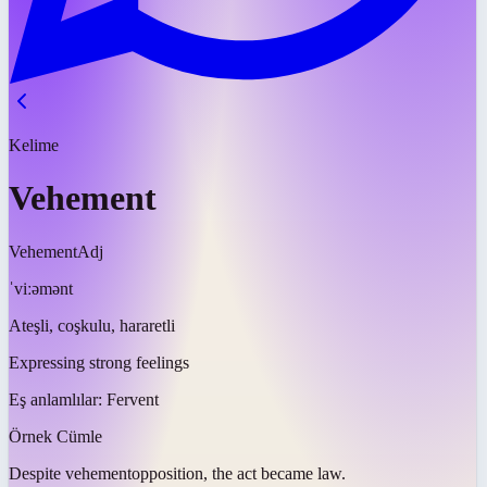
Kelime
Vehement
Vehement
Adj
ˈviːəmənt
Ateşli, coşkulu, hararetli
Expressing strong feelings
Eş anlamlılar:
Fervent
Örnek Cümle
Despite
vehement
opposition, the act became law.