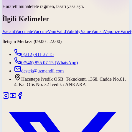
Hararetli
muhalefete rağmen, tasarı yasalaştı.
İlgili Kelimeler
Vacant
Vaccinate
Vaccine
Vain
Valid
Validity
Value
Vanish
Vaporize
Variet
İletişim Merkezi (09.00 - 22.00)
0(312) 911 37 15
0(546) 855 07 15
(WhatsApp)
destek@uzmandil.com
Hacettepe İvedik OSB. Teknokenti 1368. Cadde No.61,
4. Kat Ofis No: 32 İvedik / ANKARA