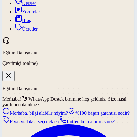
Dersler
Yorumlar
Blog
Ücretler
Eğitim Danışmanı
Çevrimiçi (online)
Eğitim Danışmanı
Merhaba! 👋
WhatsApp Destek
birimine hoş geldiniz. Size nasıl
yardımcı olabiliriz?
Merhaba, bilgi alabilir miyim?
%100 başarı garantisi nedir?
Fiyat ve taksit seçenekleri
Lütfen beni arar mısınız?