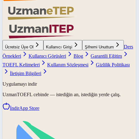
Ders
Ücretsiz Üye Ol
Kullanıcı Girişi
Şifremi Unuttum
Örnekleri
Kullanıcı Görüşleri
Blog
Garantili Eğitim
TOEFL Kelimeleri
Kullanım Sözleşmesi
Gizlilik Politikası
İletişim Bilgileri
Uygulamayı indir
UzmanTOEFL
cebinde — istediğin an, istediğin yerde çalış.
İndir
App Store