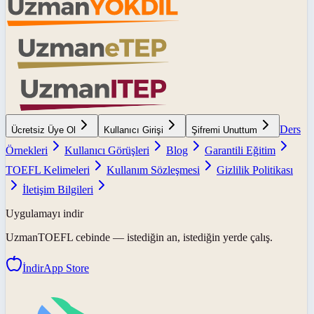
Ders
Ücretsiz Üye Ol
Kullanıcı Girişi
Şifremi Unuttum
Örnekleri
Kullanıcı Görüşleri
Blog
Garantili Eğitim
TOEFL Kelimeleri
Kullanım Sözleşmesi
Gizlilik Politikası
İletişim Bilgileri
Uygulamayı indir
UzmanTOEFL
cebinde — istediğin an, istediğin yerde çalış.
İndir
App Store