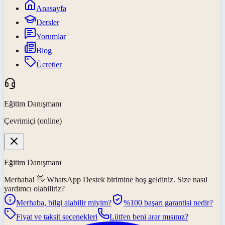
Anasayfa
Dersler
Yorumlar
Blog
Ücretler
Eğitim Danışmanı
Çevrimiçi (online)
Eğitim Danışmanı
Merhaba! 👋
WhatsApp Destek
birimine hoş geldiniz. Size nasıl
yardımcı olabiliriz?
Merhaba, bilgi alabilir miyim?
%100 başarı garantisi nedir?
Fiyat ve taksit seçenekleri
Lütfen beni arar mısınız?