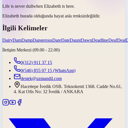
Life is never
dull
when Elizabeth is here.
Elizabeth burada olduğunda hayat asla
renksiz
değildir.
İlgili Kelimeler
Dairy
Dam
Damp
Dangerous
Dare
Date
Daunt
Dawn
Deadline
Deaf
Deal
İletişim Merkezi (09.00 - 22.00)
0(312) 911 37 15
0(546) 855 07 15
(WhatsApp)
destek@uzmandil.com
Hacettepe İvedik OSB. Teknokenti 1368. Cadde No.61,
4. Kat Ofis No: 32 İvedik / ANKARA