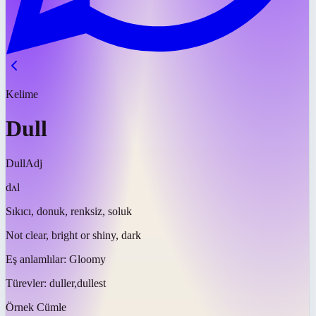
Kelime
Dull
Dull
Adj
dʌl
Sıkıcı, donuk, renksiz, soluk
Not clear, bright or shiny, dark
Eş anlamlılar:
Gloomy
Türevler:
duller,dullest
Örnek Cümle