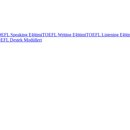
EFL Speaking Eğitimi
TOEFL Writing Eğitimi
TOEFL Listening Eğiti
EFL Destek Modülleri