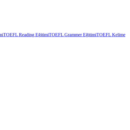
mi
TOEFL Reading Eğitimi
TOEFL Grammer Eğitimi
TOEFL Kelime