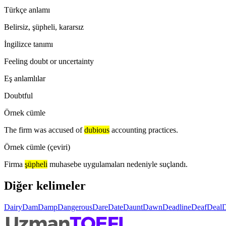
Türkçe anlamı
Belirsiz, şüpheli, kararsız
İngilizce tanımı
Feeling doubt or uncertainty
Eş anlamlılar
Doubtful
Örnek cümle
The firm was accused of
dubious
accounting practices.
Örnek cümle (çeviri)
Firma
şüpheli
muhasebe uygulamaları nedeniyle suçlandı.
Diğer kelimeler
Dairy
Dam
Damp
Dangerous
Dare
Date
Daunt
Dawn
Deadline
Deaf
Deal