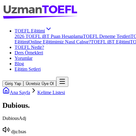
TOEFL Eğitimi
2026 TOEFL iBT Puan Hesaplama
TOEFL Deneme Testleri
TO
Eğitimi
Online Eğitimimiz Nasıl Çalışır?
TOEFL iBT Eğitimi
TO
TOEFL Nedir?
Ders Örnekleri
Yorumlar
Blog
Eğitim Setleri
Giriş Yap
Ücretsiz Üye Ol
Ana Sayfa
Kelime Listesi
Dubious
.
Dubious
Adj
ˈdjuːbɪəs